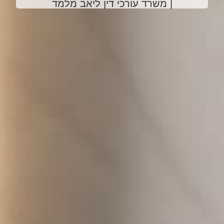
| משרד עורכי דין ליאב מלמד