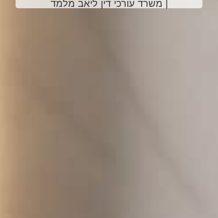
| משרד עורכי דין ליאב מלמד