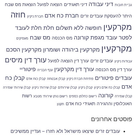
דיני עבודה
דיני תאגידים
הוצאה לפועל
הוצאות מס שבח
גביית חובות
חוזה
חברת כח אדם
היתר להעסקת עובדים זרים
חברת ניקיון
מקרקעין
חופשה ללא תשלום
חלת
חלת לעובד
לפטר עובד
מגפת קורונה
מס שבח
מס הכנסה
מעסיקים
מקרקעין
מקרקעין ביהודה ושומרון
מקרקעין הסכם
עורך דין מיסים
עובדים זרים
עורך דין הוצאה לפועל
עבודות ניקיון
עורך דין מקרקעין
פיטוריי
עורך דין מס הכנסה
ענף הבנייה
עובדים
פיטורים
קבלן כח
פתיחת חברת ניקיון
קבלן אבטחה
קבלן כוח אדם
אדם
קבלן כח אדם ניקיון
קבלן ניקיון
קבלן שירותים
קבלן שירותי ניקיון
קבלן שירותי שמירה
קורונה
רשות
קבלן שמירה
רישום כחלפן כספים
רישום נותן שירותי מטבע
האוכלוסין וההגירה
תאגידי כוח אדם
תקנון
פוסטים אחרונים
עובדים זרים שיצאו מישראל ולא חזרו – ועדיין ממשיכים