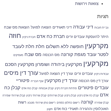
צוואות וירושות
תגיות
דיני עבודה
דיני תאגידים
הוצאה לפועל
הוצאות מס שבח
גביית חובות
חוזה
חברת כח אדם
היתר להעסקת עובדים זרים
חברת ניקיון
מקרקעין
חופשה ללא תשלום
חלת
חלת לעובד
לפטר עובד
מגפת קורונה
מס שבח
מס הכנסה
מעסיקים
מקרקעין
מקרקעין ביהודה ושומרון
מקרקעין הסכם
עורך דין מיסים
עובדים זרים
עורך דין הוצאה לפועל
עבודות ניקיון
עורך דין מקרקעין
פיטוריי
עורך דין מס הכנסה
ענף הבנייה
עובדים
פיטורים
קבלן כח
פתיחת חברת ניקיון
קבלן אבטחה
קבלן כוח אדם
אדם
קבלן כח אדם ניקיון
קבלן ניקיון
קבלן שירותים
קבלן שירותי ניקיון
קבלן שירותי שמירה
קורונה
רשות
קבלן שמירה
רישום כחלפן כספים
רישום נותן שירותי מטבע
האוכלוסין וההגירה
תאגידי כוח אדם
תקנון