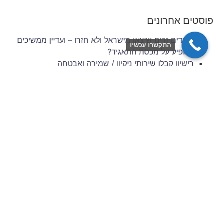
פוסטים אחרונים
עובדים זרים שיצאו מישראל ולא חזרו – ועדיין ממשיכים
התקשרו עכשיו
להופיע על מכסת התאגיד?
רישיון קבלן שירותי ניקיון / שמירה ואבטחה
זכויות סוציאליות של עובדים זרים בענף הבנייה והשיפוצים
– 6 השנים הראשונות להעסקה
תביעות עובדים זרים: סיכונים משפטיים למעסיק מפס"ד
עדכני
ניהול סיכונים וגבייה בענף הבניין: המדריך המלא לתאגידי
כוח אדם
צרו איתנו קשר
שם מלא / שם חברה
כתובת דוא״ל