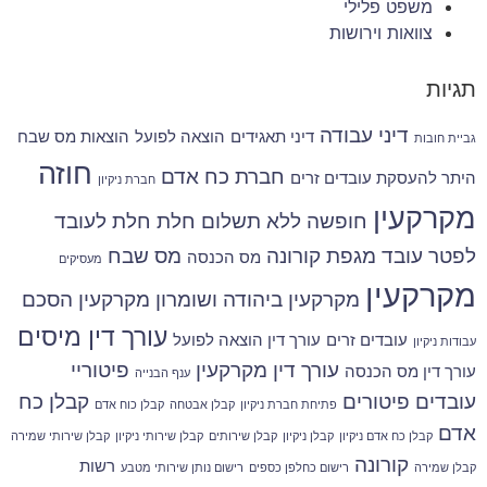
משפט פלילי
צוואות וירושות
תגיות
דיני עבודה
דיני תאגידים
הוצאה לפועל
הוצאות מס שבח
גביית חובות
חוזה
חברת כח אדם
היתר להעסקת עובדים זרים
חברת ניקיון
מקרקעין
חופשה ללא תשלום
חלת
חלת לעובד
לפטר עובד
מגפת קורונה
מס שבח
מס הכנסה
מעסיקים
מקרקעין
מקרקעין ביהודה ושומרון
מקרקעין הסכם
עורך דין מיסים
עובדים זרים
עורך דין הוצאה לפועל
עבודות ניקיון
עורך דין מקרקעין
פיטוריי
עורך דין מס הכנסה
ענף הבנייה
עובדים
פיטורים
קבלן כח
פתיחת חברת ניקיון
קבלן אבטחה
קבלן כוח אדם
אדם
קבלן כח אדם ניקיון
קבלן ניקיון
קבלן שירותים
קבלן שירותי ניקיון
קבלן שירותי שמירה
קורונה
רשות
קבלן שמירה
רישום כחלפן כספים
רישום נותן שירותי מטבע