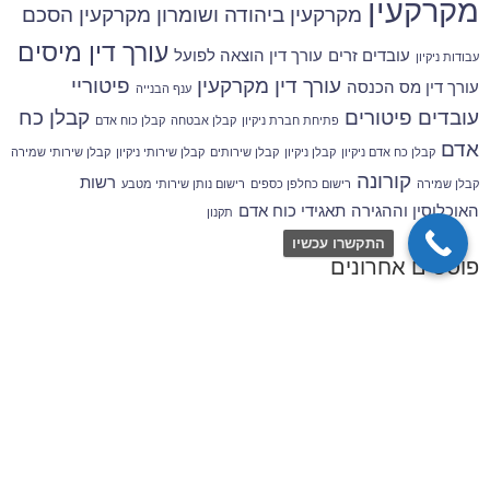
מקרקעין
מקרקעין ביהודה ושומרון
מקרקעין הסכם
עורך דין מיסים
עובדים זרים
עורך דין הוצאה לפועל
עבודות ניקיון
עורך דין מקרקעין
פיטוריי
עורך דין מס הכנסה
ענף הבנייה
עובדים
פיטורים
קבלן כח
פתיחת חברת ניקיון
קבלן אבטחה
קבלן כוח אדם
אדם
קבלן כח אדם ניקיון
קבלן ניקיון
קבלן שירותים
קבלן שירותי ניקיון
קבלן שירותי שמירה
קורונה
רשות
קבלן שמירה
רישום כחלפן כספים
רישום נותן שירותי מטבע
האוכלוסין וההגירה
תאגידי כוח אדם
תקנון
התקשרו עכשיו
פוסטים אחרונים
עובדים זרים שיצאו מישראל ולא חזרו – ועדיין ממשיכים
להופיע על מכסת התאגיד?
רישיון קבלן שירותי ניקיון / שמירה ואבטחה
זכויות סוציאליות של עובדים זרים בענף הבנייה והשיפוצים
– 6 השנים הראשונות להעסקה
תביעות עובדים זרים: סיכונים משפטיים למעסיק מפס"ד
עדכני