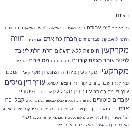
תגיות
דיני עבודה
דיני תאגידים
הוצאה לפועל
הוצאות מס שבח
גביית חובות
חוזה
חברת כח אדם
היתר להעסקת עובדים זרים
חברת ניקיון
מקרקעין
חופשה ללא תשלום
חלת
חלת לעובד
לפטר עובד
מגפת קורונה
מס שבח
מס הכנסה
מעסיקים
מקרקעין
מקרקעין ביהודה ושומרון
מקרקעין הסכם
עורך דין מיסים
עובדים זרים
עורך דין הוצאה לפועל
עבודות ניקיון
עורך דין מקרקעין
פיטוריי
עורך דין מס הכנסה
ענף הבנייה
עובדים
פיטורים
קבלן כח
פתיחת חברת ניקיון
קבלן אבטחה
קבלן כוח אדם
אדם
קבלן כח אדם ניקיון
קבלן ניקיון
קבלן שירותים
קבלן שירותי ניקיון
קבלן שירותי שמירה
קורונה
רשות
קבלן שמירה
רישום כחלפן כספים
רישום נותן שירותי מטבע
האוכלוסין וההגירה
תאגידי כוח אדם
תקנון