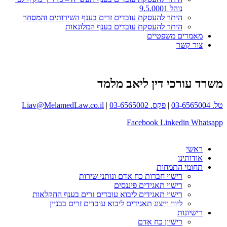
נוהל 9.5.0001
היתר להעסקת עובדים זרים בענף השירותים והמסחר
היתר להעסקת עובדים בענף המלונאות
מאמרים משפטיים
צור קשר
משרד עורכי דין ליאב מלמד
טל. 03-6565004
|
פקס. 03-6565002
|
Liav@MelamedLaw.co.il
Facebook
Linkedin
Whatsapp
ראשי
אודותינו
תחומי התמחות
רישוי חברות כח אדם ונותני שירות
רישוי תאגידים פיננסים
רישוי תאגידים ליבוא עובדים זרים בענף החקלאות
ליווי וייצוג תאגידים ליבוא עובדים זרים בבניין
רישיונות
רישיון כח אדם