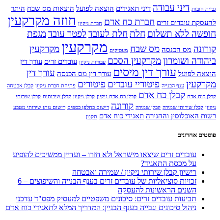
דיני עבודה
דיני תאגידים
הוצאה לפועל
הוצאות מס שבח
היתר
גביית חובות
חוזה מקרקעין
חברת כח אדם
להעסקת עובדים זרים
חברת ניקיון
חופשה ללא תשלום
חלת
חלת לעובד
לפטר עובד
מגפת
מקרקעין
קורונה
מס שבח
מקרקעין
מס הכנסה
מעסיקים
ביהודה ושומרון
מקרקעין הסכם
עובדים זרים
עורך דין
עבודות ניקיון
עורך דין מיסים
עורך דין
הוצאה לפועל
עורך דין מס הכנסה
מקרקעין
פיטוריי עובדים
פיטורים
ענף הבנייה
פתיחת חברת ניקיון
קבלן אבטחה
קבלן כח אדם
קבלן כוח אדם
קבלן כח אדם ניקיון
קבלן ניקיון
קבלן שירותים
קבלן שירותי
קורונה
ניקיון
קבלן שירותי שמירה
קבלן שמירה
רישום כחלפן כספים
רישום נותן שירותי מטבע
רשות האוכלוסין וההגירה
תאגידי כוח אדם
תקנון
פוסטים אחרונים
עובדים זרים שיצאו מישראל ולא חזרו – ועדיין ממשיכים להופיע
על מכסת התאגיד?
רישיון קבלן שירותי ניקיון / שמירה ואבטחה
זכויות סוציאליות של עובדים זרים בענף הבנייה והשיפוצים – 6
השנים הראשונות להעסקה
תביעות עובדים זרים: סיכונים משפטיים למעסיק מפס"ד עדכני
ניהול סיכונים וגבייה בענף הבניין: המדריך המלא לתאגידי כוח אדם