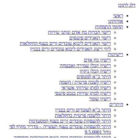
דלג לתוכן
ראשי
אודותינו
תחומי התמחות
רישוי חברות כח אדם ונותני שירות
רישוי תאגידים פיננסים
רישוי תאגידים ליבוא עובדים זרים בענף החקלאות
ליווי וייצוג תאגידים ליבוא עובדים זרים בבניין
רישיונות
רישיון כח אדם
רישיון קבלן שמירה ואבטחה
רישיון קבלן ניקיון
היתר כ"א למנופים
רישיון לשכה פרטית / השמה
רישיון למתן שירותי אשראי
רישיון למתן שירות בנכס פיננסי
רישיון שומר
היתרים
היתר כ"א לעובדים זרים בבניין
היתר ללשכה פרטית בחקלאות
היתר להעסקת עובדים זרים בענף המסעדנות
היתר להעסקת עובדים בענף תעשייה – מדריך מקיף לפי
נוהל 9.5.0001
היתר להעסקת עובדים זרים בענף השירותים והמסחר