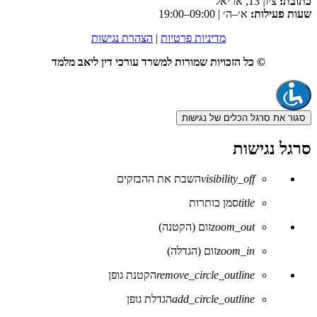
כתובת:
ציון 13, אריאל
שעות פעילות:
א׳–ה׳ | 09:00–19:00
מדיניות פרטיות
|
הצהרת נגישות
© כל הזכויות שמורות למשרד עורכי דין ליאב מלמד
סגור את סרגל הכלים של נגישות
סרגל נגישות
visibility_off
השבת את ההבזקים
title
סמן כותרות
zoom_out
זום (הקטנה)
zoom_in
זום (הגדלה)
remove_circle_outline
הקטנת גופן
add_circle_outline
הגדלת גופן