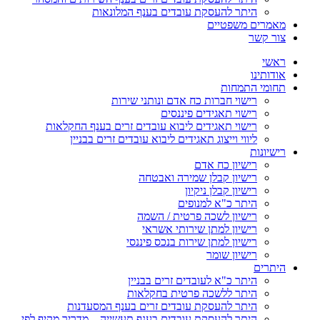
היתר להעסקת עובדים בענף המלונאות
מאמרים משפטיים
צור קשר
ראשי
אודותינו
תחומי התמחות
רישוי חברות כח אדם ונותני שירות
רישוי תאגידים פיננסים
רישוי תאגידים ליבוא עובדים זרים בענף החקלאות
ליווי וייצוג תאגידים ליבוא עובדים זרים בבניין
רישיונות
רישיון כח אדם
רישיון קבלן שמירה ואבטחה
רישיון קבלן ניקיון
היתר כ"א למנופים
רישיון לשכה פרטית / השמה
רישיון למתן שירותי אשראי
רישיון למתן שירות בנכס פיננסי
רישיון שומר
היתרים
היתר כ"א לעובדים זרים בבניין
היתר ללשכה פרטית בחקלאות
היתר להעסקת עובדים זרים בענף המסעדנות
היתר להעסקת עובדים בענף תעשייה – מדריך מקיף לפי