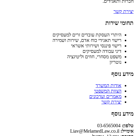
חברות ותאגידים.
יצירת קשר
תחומי שירות
היתרי העסקת עובדים זרים למעסיקים
רישוי תאגידי כוח אדם, שירות ושמירה
רישוי פיננסי ושירותי אשראי
דיני עבודה למעסיקים
משפט מסחרי, חוזים וליטיגציה
נוטריון
מידע נוסף
אודות המשרד
הצוות המשפטי
מאמרים ועדכונים
יצירת קשר
מידע נוסף
טלפון:
03-6565004
אימייל:
Liav@MelamedLaw.co.il