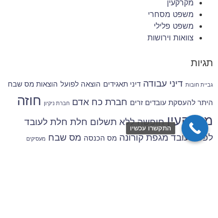
מקרקעין
משפט מסחרי
משפט פלילי
צוואות וירושות
תגיות
דיני עבודה
דיני תאגידים
הוצאה לפועל
הוצאות מס שבח
גביית חובות
חוזה
חברת כח אדם
היתר להעסקת עובדים זרים
חברת ניקיון
מקרקעין
חופשה ללא תשלום
חלת
חלת לעובד
התקשרו עכשיו
לפטר עובד
מגפת קורונה
מס שבח
מס הכנסה
מעסיקים
מקרקעין
מקרקעין ביהודה ושומרון
מקרקעין הסכם
עורך דין מיסים
עובדים זרים
עורך דין הוצאה לפועל
עבודות ניקיון
עורך דין מקרקעין
פיטוריי
עורך דין מס הכנסה
ענף הבנייה
עובדים
פיטורים
קבלן כח
פתיחת חברת ניקיון
קבלן אבטחה
קבלן כוח אדם
אדם