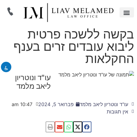
תחומי התמחות
מאמרים משפטיים
בקשה ללשכה פרטית
השבת את ההבזקים
visibility_off
ליבוא עובדים זרים בענף
סמן כותרות
title
החקלאות
זום (הקטנה)
zoom_out
זום (הגדלה)
zoom_in
עו"ד ונוטריון
הקטנת גופן
remove_circle_outline
ליאב מלמד
הגדלת גופן
add_circle_outline
גופן קריא
spellcheck
עו"ד ונוטריון ליאב מלמד
פברואר 5, 2024
10:47 am
ניגודיות בהירה
brightness_high
אין תגובות
ניגודיות כהה
brightness_low
הוסף קו תחתון לקישורים
format_underlined