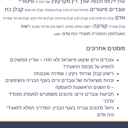
עורך דין מקרקעין
פיטוריי
עורך דין מס הכנסה
ענף הבנייה
עובדים
פיטורים
קבלן כח
פתיחת חברת ניקיון
קבלן אבטחה
קבלן כוח אדם
אדם
קבלן כח אדם ניקיון
קבלן ניקיון
קבלן שירותים
קבלן שירותי ניקיון
קבלן שירותי שמירה
קורונה
רשות
קבלן שמירה
רישום כחלפן כספים
רישום נותן שירותי מטבע
האוכלוסין וההגירה
תאגידי כוח אדם
תקנון
פוסטים אחרונים
עובדים זרים שיצאו מישראל ולא חזרו – ועדיין ממשיכים
להופיע על מכסת התאגיד?
רישיון קבלן שירותי ניקיון / שמירה ואבטחה
זכויות סוציאליות של עובדים זרים בענף הבנייה והשיפוצים
– 6 השנים הראשונות להעסקה
תביעות עובדים זרים: סיכונים משפטיים למעסיק מפס"ד
עדכני
ניהול סיכונים וגבייה בענף הבניין: המדריך המלא לתאגידי
כוח אדם