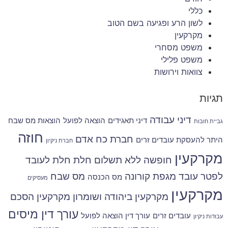
כללי
לשון הרע ופגיעה בשם הטוב
מקרקעין
משפט מסחרי
משפט פלילי
צוואות וירושות
תגיות
דיני עבודה
דיני תאגידים
הוצאה לפועל
הוצאות מס שבח
גביית חובות
חוזה
חברת כח אדם
היתר להעסקת עובדים זרים
חברת ניקיון
מקרקעין
חופשה ללא תשלום
חלת
חלת לעובד
לפטר עובד
מגפת קורונה
מס שבח
מס הכנסה
מעסיקים
מקרקעין
מקרקעין ביהודה ושומרון
מקרקעין הסכם
עורך דין מיסים
עובדים זרים
עורך דין הוצאה לפועל
עבודות ניקיון