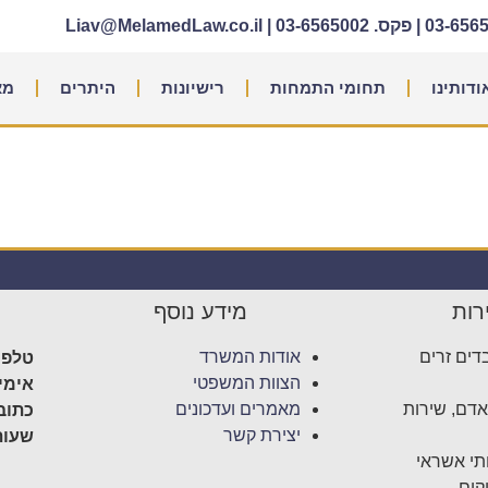
|
פקס. 03-6565002
|
Liav@MelamedLaw.co.il
ודותינו
תחומי התמחות
רישיונות
היתרים
מא
רות
מידע נוסף
טלפון
דים זרים
אודות המשרד
אימיי
הצוות המשפטי
כתוב
 אדם, שירות
מאמרים ועדכונים
שעות
יצירת קשר
ותי אשראי
קים