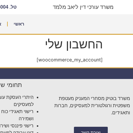
משרד עורכי דין ליאב מלמד
טל. 03-6565004
ראשי
א
החשבון שלי
[woocommerce_my_account]
תחומי שי
היתרי העסקת עוב
משרד בוטיק מסחרי המעניק מעטפת
למעסיקים
משפטית ורגולטורית למעסיקים, חברות
רישוי תאגידי כוח
ותאגידים.
ושמירה
רישוי פיננסי ושיר
יצירת קשר
דיני עבודה למעסי