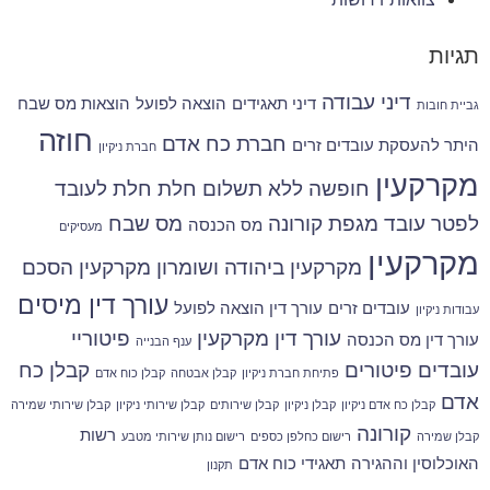
תגיות
דיני עבודה
דיני תאגידים
הוצאה לפועל
הוצאות מס שבח
גביית חובות
חוזה
חברת כח אדם
היתר להעסקת עובדים זרים
חברת ניקיון
מקרקעין
חופשה ללא תשלום
חלת
חלת לעובד
לפטר עובד
מגפת קורונה
מס שבח
מס הכנסה
מעסיקים
מקרקעין
מקרקעין ביהודה ושומרון
מקרקעין הסכם
עורך דין מיסים
עובדים זרים
עורך דין הוצאה לפועל
עבודות ניקיון
עורך דין מקרקעין
פיטוריי
עורך דין מס הכנסה
ענף הבנייה
עובדים
פיטורים
קבלן כח
פתיחת חברת ניקיון
קבלן אבטחה
קבלן כוח אדם
אדם
קבלן כח אדם ניקיון
קבלן ניקיון
קבלן שירותים
קבלן שירותי ניקיון
קבלן שירותי שמירה
קורונה
רשות
קבלן שמירה
רישום כחלפן כספים
רישום נותן שירותי מטבע
האוכלוסין וההגירה
תאגידי כוח אדם
תקנון