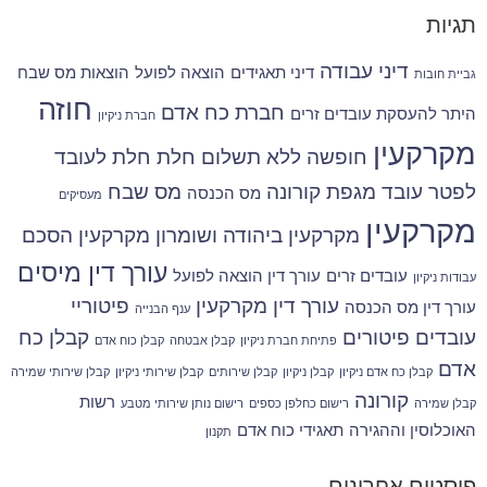
תגיות
דיני עבודה
דיני תאגידים
הוצאה לפועל
הוצאות מס שבח
גביית חובות
חוזה
חברת כח אדם
היתר להעסקת עובדים זרים
חברת ניקיון
מקרקעין
חופשה ללא תשלום
חלת
חלת לעובד
לפטר עובד
מגפת קורונה
מס שבח
מס הכנסה
מעסיקים
מקרקעין
מקרקעין ביהודה ושומרון
מקרקעין הסכם
עורך דין מיסים
עובדים זרים
עורך דין הוצאה לפועל
עבודות ניקיון
עורך דין מקרקעין
פיטוריי
עורך דין מס הכנסה
ענף הבנייה
עובדים
פיטורים
קבלן כח
פתיחת חברת ניקיון
קבלן אבטחה
קבלן כוח אדם
אדם
קבלן כח אדם ניקיון
קבלן ניקיון
קבלן שירותים
קבלן שירותי ניקיון
קבלן שירותי שמירה
קורונה
רשות
קבלן שמירה
רישום כחלפן כספים
רישום נותן שירותי מטבע
האוכלוסין וההגירה
תאגידי כוח אדם
תקנון
פוסטים אחרונים