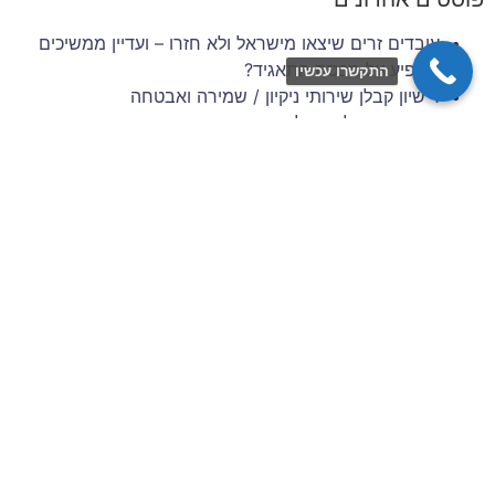
עובדים זרים שיצאו מישראל ולא חזרו – ועדיין ממשיכים
להופיע על מכסת התאגיד?
התקשרו עכשיו
רישיון קבלן שירותי ניקיון / שמירה ואבטחה
זכויות סוציאליות של עובדים זרים בענף הבנייה והשיפוצים
– 6 השנים הראשונות להעסקה
תביעות עובדים זרים: סיכונים משפטיים למעסיק מפס"ד
עדכני
ניהול סיכונים וגבייה בענף הבניין: המדריך המלא לתאגידי
כוח אדם
צרו איתנו קשר
שם מלא / שם חברה
כתובת דוא״ל
מס׳ נייד