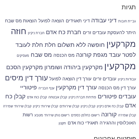
תגיות
דיני עבודה
דיני תאגידים
הוצאה לפועל
הוצאות מס שבח
גביית חובות
חוזה
חברת כח אדם
היתר להעסקת עובדים זרים
חברת ניקיון
מקרקעין
חופשה ללא תשלום
חלת
חלת לעובד
לפטר עובד
מגפת קורונה
מס שבח
מס הכנסה
מעסיקים
מקרקעין
מקרקעין ביהודה ושומרון
מקרקעין הסכם
עורך דין מיסים
עובדים זרים
עורך דין הוצאה לפועל
עבודות ניקיון
עורך דין מקרקעין
פיטוריי
עורך דין מס הכנסה
ענף הבנייה
עובדים
פיטורים
קבלן כח
פתיחת חברת ניקיון
קבלן אבטחה
קבלן כוח אדם
אדם
קבלן כח אדם ניקיון
קבלן ניקיון
קבלן שירותים
קבלן שירותי ניקיון
קבלן שירותי שמירה
קורונה
רשות
קבלן שמירה
רישום כחלפן כספים
רישום נותן שירותי מטבע
האוכלוסין וההגירה
תאגידי כוח אדם
תקנון
פוסטים אחרונים