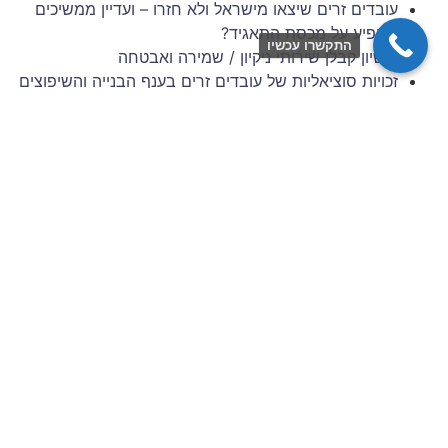
עובדים זרים שיצאו מישראל ולא חזרו – ועדיין ממשיכים
להופיע על מכסת התאגיד?
התקשרו עכשיו
רישיון קבלן שירותי ניקיון / שמירה ואבטחה
זכויות סוציאליות של עובדים זרים בענף הבנייה והשיפוצים
– 6 השנים הראשונות להעסקה
תביעות עובדים זרים: סיכונים משפטיים למעסיק מפס"ד
עדכני
ניהול סיכונים וגבייה בענף הבניין: המדריך המלא לתאגידי
כוח אדם
צרו איתנו קשר
שם מלא / שם חברה
כתובת דוא״ל
מס׳ נייד