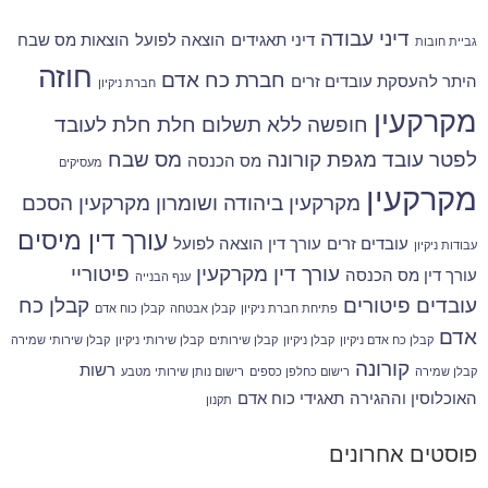
דיני עבודה
דיני תאגידים
הוצאה לפועל
הוצאות מס שבח
גביית חובות
חוזה
חברת כח אדם
היתר להעסקת עובדים זרים
חברת ניקיון
מקרקעין
חופשה ללא תשלום
חלת
חלת לעובד
לפטר עובד
מגפת קורונה
מס שבח
מס הכנסה
מעסיקים
מקרקעין
מקרקעין ביהודה ושומרון
מקרקעין הסכם
עורך דין מיסים
עובדים זרים
עורך דין הוצאה לפועל
עבודות ניקיון
עורך דין מקרקעין
פיטוריי
עורך דין מס הכנסה
ענף הבנייה
עובדים
פיטורים
קבלן כח
פתיחת חברת ניקיון
קבלן אבטחה
קבלן כוח אדם
אדם
קבלן כח אדם ניקיון
קבלן ניקיון
קבלן שירותים
קבלן שירותי ניקיון
קבלן שירותי שמירה
קורונה
רשות
קבלן שמירה
רישום כחלפן כספים
רישום נותן שירותי מטבע
האוכלוסין וההגירה
תאגידי כוח אדם
תקנון
פוסטים אחרונים