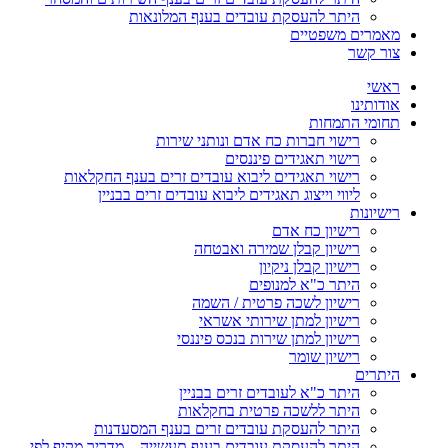
היתר להעסקת עובדים בענף המלונאות
מאמרים משפטיים
צור קשר
ראשי
אודותינו
תחומי התמחות
רישוי חברות כח אדם ונותני שירות
רישוי תאגידים פיננסים
רישוי תאגידים ליבוא עובדים זרים בענף החקלאות
ליווי וייצוג תאגידים ליבוא עובדים זרים בבניין
רישיונות
רישיון כח אדם
רישיון קבלן שמירה ואבטחה
רישיון קבלן ניקיון
היתר כ"א למנופים
רישיון לשכה פרטית / השמה
רישיון למתן שירותי אשראי
רישיון למתן שירות בנכס פיננסי
רישיון שומר
היתרים
היתר כ"א לעובדים זרים בבניין
היתר ללשכה פרטית בחקלאות
היתר להעסקת עובדים זרים בענף המסעדנות
היתר להעסקת עובדים בענף תעשייה – מדריך מקיף לפי