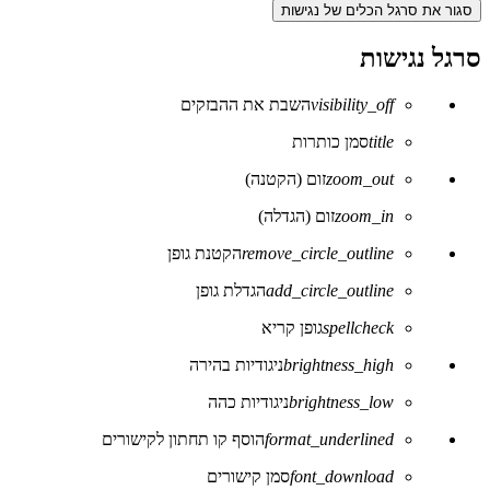
סגור את סרגל הכלים של נגישות
סרגל נגישות
visibility_off
השבת את ההבזקים
title
סמן כותרות
zoom_out
זום (הקטנה)
zoom_in
זום (הגדלה)
remove_circle_outline
הקטנת גופן
add_circle_outline
הגדלת גופן
spellcheck
גופן קריא
brightness_high
ניגודיות בהירה
brightness_low
ניגודיות כהה
format_underlined
הוסף קו תחתון לקישורים
font_download
סמן קישורים