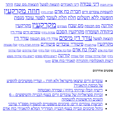
דיני עבודה
דיני תאגידים
הוצאה לפועל
הוצאות מס שבח
היתר
גביית חובות
חוזה מקרקעין
חברת כח אדם
להעסקת עובדים זרים
חברת ניקיון
חופשה ללא תשלום
חלת
חלת לעובד
לפטר עובד
מגפת
מקרקעין
קורונה
מס שבח
מקרקעין
מס הכנסה
מעסיקים
ביהודה ושומרון
מקרקעין הסכם
עובדים זרים
עורך דין
עבודות ניקיון
עורך דין מיסים
עורך דין
הוצאה לפועל
עורך דין מס הכנסה
מקרקעין
פיטוריי עובדים
פיטורים
ענף הבנייה
פתיחת חברת ניקיון
קבלן אבטחה
קבלן כח אדם
קבלן כוח אדם
קבלן כח אדם ניקיון
קבלן ניקיון
קבלן שירותים
קבלן שירותי
קורונה
ניקיון
קבלן שירותי שמירה
קבלן שמירה
רישום כחלפן כספים
רישום נותן שירותי מטבע
רשות האוכלוסין וההגירה
תאגידי כוח אדם
תקנון
פוסטים אחרונים
עובדים זרים שיצאו מישראל ולא חזרו – ועדיין ממשיכים להופיע
על מכסת התאגיד?
רישיון קבלן שירותי ניקיון / שמירה ואבטחה
זכויות סוציאליות של עובדים זרים בענף הבנייה והשיפוצים – 6
השנים הראשונות להעסקה
תביעות עובדים זרים: סיכונים משפטיים למעסיק מפס"ד עדכני
ניהול סיכונים וגבייה בענף הבניין: המדריך המלא לתאגידי כוח אדם