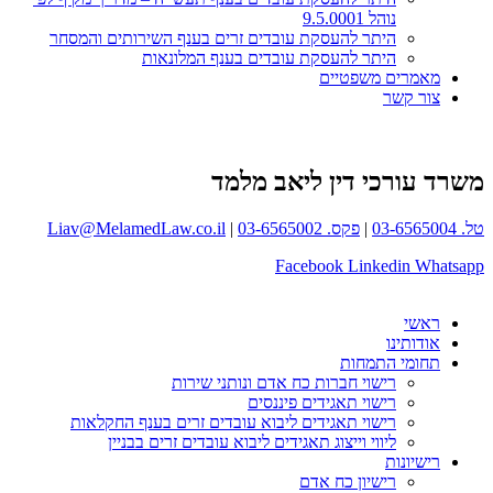
נוהל 9.5.0001
היתר להעסקת עובדים זרים בענף השירותים והמסחר
היתר להעסקת עובדים בענף המלונאות
מאמרים משפטיים
צור קשר
משרד עורכי דין ליאב מלמד
טל. 03-6565004
|
פקס. 03-6565002
|
Liav@MelamedLaw.co.il
Facebook
Linkedin
Whatsapp
ראשי
אודותינו
תחומי התמחות
רישוי חברות כח אדם ונותני שירות
רישוי תאגידים פיננסים
רישוי תאגידים ליבוא עובדים זרים בענף החקלאות
ליווי וייצוג תאגידים ליבוא עובדים זרים בבניין
רישיונות
רישיון כח אדם