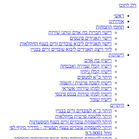
דלג לתוכן
ראשי
אודותינו
תחומי התמחות
רישוי חברות כח אדם ונותני שירות
רישוי תאגידים פיננסים
רישוי תאגידים ליבוא עובדים זרים בענף החקלאות
ליווי וייצוג תאגידים ליבוא עובדים זרים בבניין
רישיונות
רישיון כח אדם
רישיון קבלן שמירה ואבטחה
רישיון קבלן ניקיון
היתר כ"א למנופים
רישיון לשכה פרטית / השמה
רישיון למתן שירותי אשראי
רישיון למתן שירות בנכס פיננסי
רישיון שומר
היתרים
היתר כ"א לעובדים זרים בבניין
היתר ללשכה פרטית בחקלאות
היתר להעסקת עובדים זרים בענף המסעדנות
היתר להעסקת עובדים בענף תעשייה – מדריך מקיף לפי
נוהל 9.5.0001
היתר להעסקת עובדים זרים בענף השירותים והמסחר