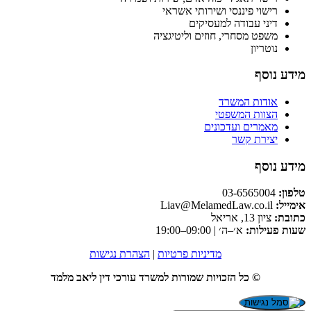
רישוי פיננסי ושירותי אשראי
דיני עבודה למעסיקים
משפט מסחרי, חוזים וליטיגציה
נוטריון
מידע נוסף
אודות המשרד
הצוות המשפטי
מאמרים ועדכונים
יצירת קשר
מידע נוסף
טלפון:
03-6565004
אימייל:
Liav@MelamedLaw.co.il
כתובת:
ציון 13, אריאל
שעות פעילות:
א׳–ה׳ | 09:00–19:00
מדיניות פרטיות
|
הצהרת נגישות
© כל הזכויות שמורות למשרד עורכי דין ליאב מלמד