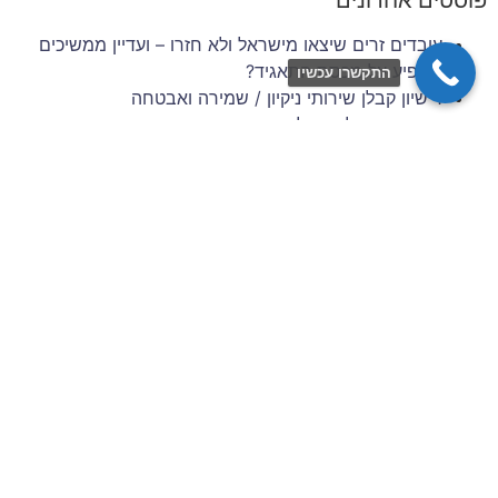
פוסטים אחרונים
עובדים זרים שיצאו מישראל ולא חזרו – ועדיין ממשיכים
להופיע על מכסת התאגיד?
התקשרו עכשיו
רישיון קבלן שירותי ניקיון / שמירה ואבטחה
זכויות סוציאליות של עובדים זרים בענף הבנייה והשיפוצים
– 6 השנים הראשונות להעסקה
תביעות עובדים זרים: סיכונים משפטיים למעסיק מפס"ד
עדכני
ניהול סיכונים וגבייה בענף הבניין: המדריך המלא לתאגידי
כוח אדם
צרו איתנו קשר
שם מלא / שם חברה
כתובת דוא״ל
מס׳ נייד