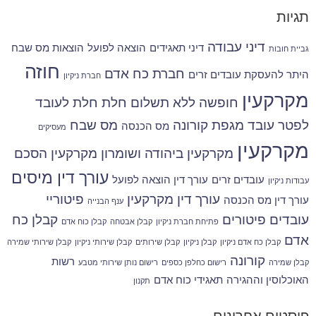
תגיות
דיני עבודה
דיני תאגידים
הוצאה לפועל
הוצאות מס שבח
גביית חובות
חוזה
חברת כח אדם
היתר להעסקת עובדים זרים
חברת ניקיון
מקרקעין
חופשה ללא תשלום
חלת
חלת לעובד
לפטר עובד
מגפת קורונה
מס שבח
מס הכנסה
מעסיקים
מקרקעין
מקרקעין ביהודה ושומרון
מקרקעין הסכם
עורך דין מיסים
עובדים זרים
עורך דין הוצאה לפועל
עבודות ניקיון
עורך דין מקרקעין
פיטוריי
עורך דין מס הכנסה
ענף הבנייה
עובדים
פיטורים
קבלן כח
פתיחת חברת ניקיון
קבלן אבטחה
קבלן כוח אדם
אדם
קבלן כח אדם ניקיון
קבלן ניקיון
קבלן שירותים
קבלן שירותי ניקיון
קבלן שירותי שמירה
קורונה
רשות
קבלן שמירה
רישום כחלפן כספים
רישום נותן שירותי מטבע
האוכלוסין וההגירה
תאגידי כוח אדם
תקנון