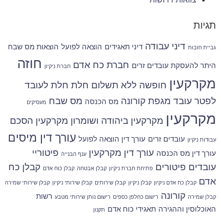
תגיות
דיני עבודה
דיני תאגידים
הוצאה לפועל
הוצאות מס שבח
גביית חובות
חוזה
חברת כח אדם
היתר להעסקת עובדים זרים
חברת ניקיון
מקרקעין
חופשה ללא תשלום
חלת
חלת לעובד
לפטר עובד
מגפת קורונה
מס שבח
מס הכנסה
מעסיקים
מקרקעין
מקרקעין ביהודה ושומרון
מקרקעין הסכם
עורך דין מיסים
עובדים זרים
עורך דין הוצאה לפועל
עבודות ניקיון
עורך דין מקרקעין
פיטוריי
עורך דין מס הכנסה
ענף הבנייה
עובדים
פיטורים
קבלן כח
פתיחת חברת ניקיון
קבלן אבטחה
קבלן כוח אדם
אדם
קבלן כח אדם ניקיון
קבלן ניקיון
קבלן שירותים
קבלן שירותי ניקיון
קבלן שירותי שמירה
קורונה
רשות
קבלן שמירה
רישום כחלפן כספים
רישום נותן שירותי מטבע
האוכלוסין וההגירה
תאגידי כוח אדם
תקנון