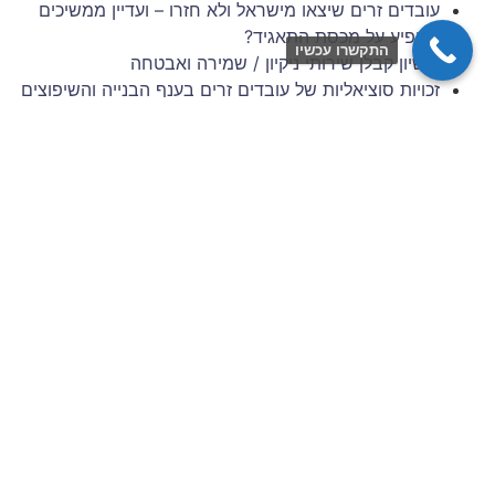
עובדים זרים שיצאו מישראל ולא חזרו – ועדיין ממשיכים
להופיע על מכסת התאגיד?
התקשרו עכשיו
רישיון קבלן שירותי ניקיון / שמירה ואבטחה
זכויות סוציאליות של עובדים זרים בענף הבנייה והשיפוצים
– 6 השנים הראשונות להעסקה
תביעות עובדים זרים: סיכונים משפטיים למעסיק מפס"ד
עדכני
ניהול סיכונים וגבייה בענף הבניין: המדריך המלא לתאגידי
כוח אדם
צרו איתנו קשר
שם מלא / שם חברה
כתובת דוא״ל
מס׳ נייד