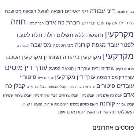
דיני עבודה
דיני תאגידים
הוצאה לפועל
הוצאות מס שבח
גביית חובות
חוזה
חברת כח אדם
היתר להעסקת עובדים זרים
חברת ניקיון
מקרקעין
חופשה ללא תשלום
חלת
חלת לעובד
לפטר עובד
מגפת קורונה
מס שבח
מס הכנסה
מעסיקים
מקרקעין
מקרקעין ביהודה ושומרון
מקרקעין הסכם
עורך דין מיסים
עובדים זרים
עורך דין הוצאה לפועל
עבודות ניקיון
עורך דין מקרקעין
פיטוריי
עורך דין מס הכנסה
ענף הבנייה
עובדים
פיטורים
קבלן כח
פתיחת חברת ניקיון
קבלן אבטחה
קבלן כוח אדם
אדם
קבלן כח אדם ניקיון
קבלן ניקיון
קבלן שירותים
קבלן שירותי ניקיון
קבלן שירותי שמירה
קורונה
רשות
קבלן שמירה
רישום כחלפן כספים
רישום נותן שירותי מטבע
האוכלוסין וההגירה
תאגידי כוח אדם
תקנון
פוסטים אחרונים