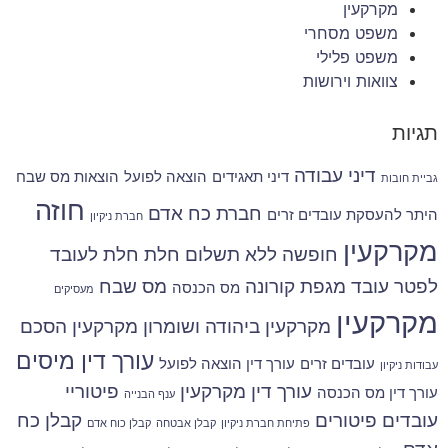
מקרקעין
משפט מסחרי
משפט פלילי
צוואות וירושות
תגיות
דיני עבודה
דיני תאגידים
הוצאה לפועל
הוצאות מס שבח
גביית חובות
חוזה
חברת כח אדם
היתר להעסקת עובדים זרים
חברת ניקיון
מקרקעין
חופשה ללא תשלום
חלת
חלת לעובד
לפטר עובד
מגפת קורונה
מס שבח
מס הכנסה
מעסיקים
מקרקעין
מקרקעין ביהודה ושומרון
מקרקעין הסכם
עורך דין מיסים
עובדים זרים
עורך דין הוצאה לפועל
עבודות ניקיון
עורך דין מקרקעין
פיטוריי
עורך דין מס הכנסה
ענף הבנייה
עובדים
פיטורים
קבלן כח
פתיחת חברת ניקיון
קבלן אבטחה
קבלן כוח אדם