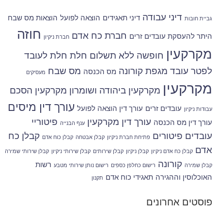
דיני עבודה
דיני תאגידים
הוצאה לפועל
הוצאות מס שבח
גביית חובות
חוזה
חברת כח אדם
היתר להעסקת עובדים זרים
חברת ניקיון
מקרקעין
חופשה ללא תשלום
חלת
חלת לעובד
לפטר עובד
מגפת קורונה
מס שבח
מס הכנסה
מעסיקים
מקרקעין
מקרקעין ביהודה ושומרון
מקרקעין הסכם
עורך דין מיסים
עובדים זרים
עורך דין הוצאה לפועל
עבודות ניקיון
עורך דין מקרקעין
פיטוריי
עורך דין מס הכנסה
ענף הבנייה
עובדים
פיטורים
קבלן כח
פתיחת חברת ניקיון
קבלן אבטחה
קבלן כוח אדם
אדם
קבלן כח אדם ניקיון
קבלן ניקיון
קבלן שירותים
קבלן שירותי ניקיון
קבלן שירותי שמירה
קורונה
רשות
קבלן שמירה
רישום כחלפן כספים
רישום נותן שירותי מטבע
האוכלוסין וההגירה
תאגידי כוח אדם
תקנון
פוסטים אחרונים