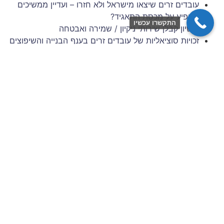
עובדים זרים שיצאו מישראל ולא חזרו – ועדיין ממשיכים
להופיע על מכסת התאגיד?
התקשרו עכשיו
רישיון קבלן שירותי ניקיון / שמירה ואבטחה
זכויות סוציאליות של עובדים זרים בענף הבנייה והשיפוצים
– 6 השנים הראשונות להעסקה
תביעות עובדים זרים: סיכונים משפטיים למעסיק מפס"ד
עדכני
ניהול סיכונים וגבייה בענף הבניין: המדריך המלא לתאגידי
כוח אדם
צרו איתנו קשר
שם מלא / שם חברה
כתובת דוא״ל
מס׳ נייד