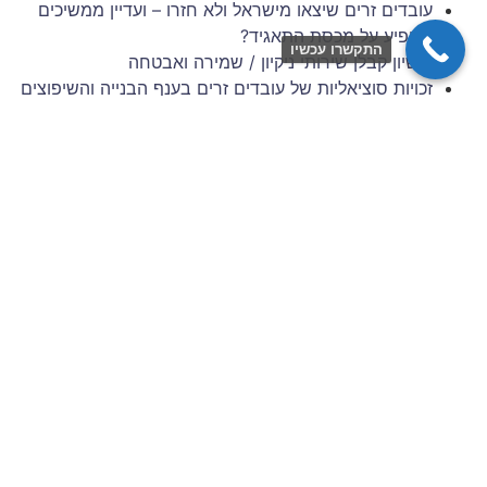
עובדים זרים שיצאו מישראל ולא חזרו – ועדיין ממשיכים
להופיע על מכסת התאגיד?
התקשרו עכשיו
רישיון קבלן שירותי ניקיון / שמירה ואבטחה
זכויות סוציאליות של עובדים זרים בענף הבנייה והשיפוצים
– 6 השנים הראשונות להעסקה
תביעות עובדים זרים: סיכונים משפטיים למעסיק מפס"ד
עדכני
ניהול סיכונים וגבייה בענף הבניין: המדריך המלא לתאגידי
כוח אדם
צרו איתנו קשר
שם מלא / שם חברה
כתובת דוא״ל
מס׳ נייד