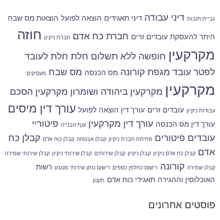
דיני עבודה
דיני תאגידים
הוצאה לפועל
הוצאות מס שבח
גביית חובות
חוזה
חברת כח אדם
היתר להעסקת עובדים זרים
חברת ניקיון
מקרקעין
חופשה ללא תשלום
חלת
חלת לעובד
לפטר עובד
מגפת קורונה
מס שבח
מס הכנסה
מעסיקים
מקרקעין
מקרקעין ביהודה ושומרון
מקרקעין הסכם
עורך דין מיסים
עובדים זרים
עורך דין הוצאה לפועל
עבודות ניקיון
עורך דין מקרקעין
פיטוריי
עורך דין מס הכנסה
ענף הבנייה
עובדים
פיטורים
קבלן כח
פתיחת חברת ניקיון
קבלן אבטחה
קבלן כוח אדם
אדם
קבלן כח אדם ניקיון
קבלן ניקיון
קבלן שירותים
קבלן שירותי ניקיון
קבלן שירותי שמירה
קורונה
רשות
קבלן שמירה
רישום כחלפן כספים
רישום נותן שירותי מטבע
האוכלוסין וההגירה
תאגידי כוח אדם
תקנון
פוסטים אחרונים