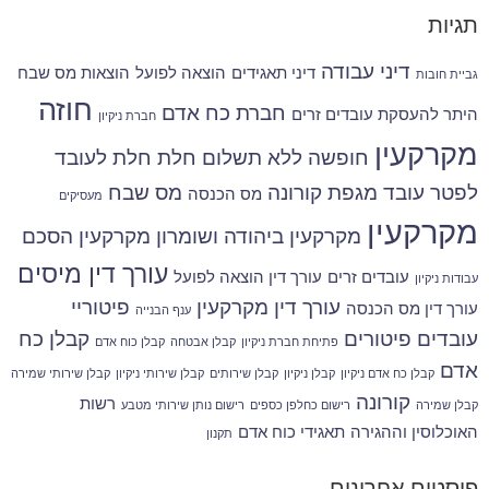
תגיות
דיני עבודה
דיני תאגידים
הוצאה לפועל
הוצאות מס שבח
גביית חובות
חוזה
חברת כח אדם
היתר להעסקת עובדים זרים
חברת ניקיון
מקרקעין
חופשה ללא תשלום
חלת
חלת לעובד
לפטר עובד
מגפת קורונה
מס שבח
מס הכנסה
מעסיקים
מקרקעין
מקרקעין ביהודה ושומרון
מקרקעין הסכם
עורך דין מיסים
עובדים זרים
עורך דין הוצאה לפועל
עבודות ניקיון
עורך דין מקרקעין
פיטוריי
עורך דין מס הכנסה
ענף הבנייה
עובדים
פיטורים
קבלן כח
פתיחת חברת ניקיון
קבלן אבטחה
קבלן כוח אדם
אדם
קבלן כח אדם ניקיון
קבלן ניקיון
קבלן שירותים
קבלן שירותי ניקיון
קבלן שירותי שמירה
קורונה
רשות
קבלן שמירה
רישום כחלפן כספים
רישום נותן שירותי מטבע
האוכלוסין וההגירה
תאגידי כוח אדם
תקנון
פוסטים אחרונים