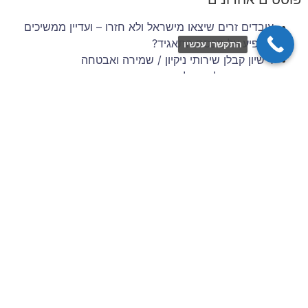
עובדים זרים שיצאו מישראל ולא חזרו – ועדיין ממשיכים
להופיע על מכסת התאגיד?
התקשרו עכשיו
רישיון קבלן שירותי ניקיון / שמירה ואבטחה
זכויות סוציאליות של עובדים זרים בענף הבנייה והשיפוצים
– 6 השנים הראשונות להעסקה
תביעות עובדים זרים: סיכונים משפטיים למעסיק מפס"ד
עדכני
ניהול סיכונים וגבייה בענף הבניין: המדריך המלא לתאגידי
כוח אדם
צרו איתנו קשר
שם מלא / שם חברה
כתובת דוא״ל
מס׳ נייד