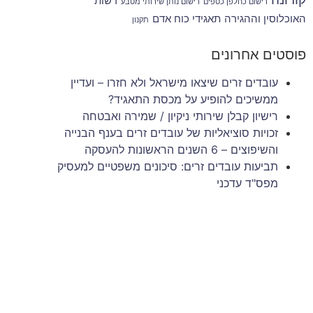
רשות
רישום כחלפן כספים
רישום נותן שירותי מטבע
האוכלוסין וההגירה
תאגידי כוח אדם
תקנון
פוסטים אחרונים
עובדים זרים שיצאו מישראל ולא חזרו – ועדיין
ממשיכים להופיע על מכסת התאגיד?
רישיון קבלן שירותי ניקיון / שמירה ואבטחה
זכויות סוציאליות של עובדים זרים בענף הבנייה
והשיפוצים – 6 השנים הראשונות להעסקה
תביעות עובדים זרים: סיכונים משפטיים למעסיק
מפס"ד עדכני
ניהול סיכונים וגבייה בענף הבניין: המדריך המלא
לתאגידי כוח אדם
צרו איתנו קשר
שם מלא / שם חברה