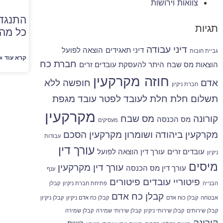
צוואות וירושות
התנגדו
תגיות
כל מה
דיני עבודה
דיני תאגידים
הוצאה לפועל
גביית חובות
קרא עוד »
חברת כח
הוצאות מס שבח
היתר להעסקת עובדים זרים
חוזה מקרקעין
אדם
חופשה ללא
חברת ניקיון
תשלום
חלת
חלת לעובד
לפטר עובד
מגפת
מקרקעין
קורונה
מס שבח
מס הכנסה
מעסיקים
מקרקעין ביהודה ושומרון
מקרקעין הסכם
עבודות
עורך דין
עובדים זרים
עורך דין הוצאה לפועל
ניקיון
מיסים
עורך דין מקרקעין
עורך דין מס הכנסה
ענף
פיטוריי עובדים
פיטורים
הבנייה
פתיחת חברת ניקיון
קבלן
קבלן כח אדם
אבטחה
קבלן כוח אדם
קבלן כח אדם ניקיון
קבלן ניקיון
קבלן שירותים
קבלן שירותי ניקיון
קבלן שירותי שמירה
קבלן שמירה
קורונה