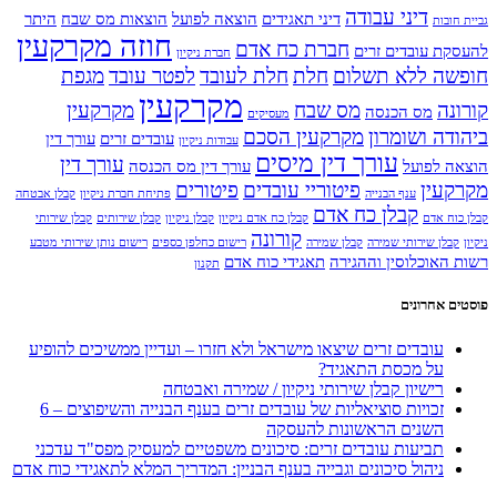
דיני עבודה
דיני תאגידים
הוצאה לפועל
הוצאות מס שבח
היתר
גביית חובות
חוזה מקרקעין
חברת כח אדם
להעסקת עובדים זרים
חברת ניקיון
חופשה ללא תשלום
חלת
חלת לעובד
לפטר עובד
מגפת
מקרקעין
קורונה
מס שבח
מקרקעין
מס הכנסה
מעסיקים
ביהודה ושומרון
מקרקעין הסכם
עובדים זרים
עורך דין
עבודות ניקיון
עורך דין מיסים
עורך דין
הוצאה לפועל
עורך דין מס הכנסה
מקרקעין
פיטוריי עובדים
פיטורים
ענף הבנייה
פתיחת חברת ניקיון
קבלן אבטחה
קבלן כח אדם
קבלן כוח אדם
קבלן כח אדם ניקיון
קבלן ניקיון
קבלן שירותים
קבלן שירותי
קורונה
ניקיון
קבלן שירותי שמירה
קבלן שמירה
רישום כחלפן כספים
רישום נותן שירותי מטבע
רשות האוכלוסין וההגירה
תאגידי כוח אדם
תקנון
פוסטים אחרונים
עובדים זרים שיצאו מישראל ולא חזרו – ועדיין ממשיכים להופיע
על מכסת התאגיד?
רישיון קבלן שירותי ניקיון / שמירה ואבטחה
זכויות סוציאליות של עובדים זרים בענף הבנייה והשיפוצים – 6
השנים הראשונות להעסקה
תביעות עובדים זרים: סיכונים משפטיים למעסיק מפס"ד עדכני
ניהול סיכונים וגבייה בענף הבניין: המדריך המלא לתאגידי כוח אדם