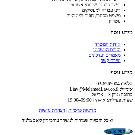
רישוי פיננסי ושירותי אשראי
דיני עבודה למעסיקים
משפט מסחרי, חוזים וליטיגציה
נוטריון
מידע נוסף
אודות המשרד
הצוות המשפטי
מאמרים ועדכונים
יצירת קשר
מידע נוסף
טלפון:
03-6565004
אימייל:
Liav@MelamedLaw.co.il
כתובת:
ציון 13, אריאל
שעות פעילות:
א׳–ה׳ | 09:00–19:00
מדיניות פרטיות
|
הצהרת נגישות
© כל הזכויות שמורות למשרד עורכי דין ליאב מלמד