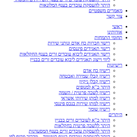
היתר להעסקת עובדים בענף המלונאות
מאמרים משפטיים
צור קשר
ראשי
אודותינו
תחומי התמחות
רישוי חברות כח אדם ונותני שירות
רישוי תאגידים פיננסים
רישוי תאגידים ליבוא עובדים זרים בענף החקלאות
ליווי וייצוג תאגידים ליבוא עובדים זרים בבניין
רישיונות
רישיון כח אדם
רישיון קבלן שמירה ואבטחה
רישיון קבלן ניקיון
היתר כ"א למנופים
רישיון לשכה פרטית / השמה
רישיון למתן שירותי אשראי
רישיון למתן שירות בנכס פיננסי
רישיון שומר
היתרים
היתר כ"א לעובדים זרים בבניין
היתר ללשכה פרטית בחקלאות
היתר להעסקת עובדים זרים בענף המסעדנות
היתר להעסקת עובדים בענף תעשייה – מדריך מקיף לפי