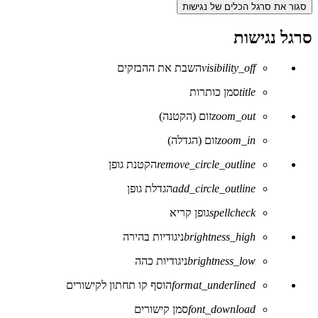
סגור את סרגל הכלים של נגישות
סרגל נגישות
visibility_off
השבת את ההבזקים
title
סמן כותרות
zoom_out
זום (הקטנה)
zoom_in
זום (הגדלה)
remove_circle_outline
הקטנת גופן
add_circle_outline
הגדלת גופן
spellcheck
גופן קריא
brightness_high
ניגודיות בהירה
brightness_low
ניגודיות כהה
format_underlined
הוסף קו תחתון לקישורים
font_download
סמן קישורים