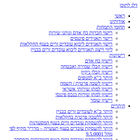
דלג לתוכן
ראשי
אודותינו
תחומי התמחות
רישוי חברות כח אדם ונותני שירות
רישוי תאגידים פיננסים
רישוי תאגידים ליבוא עובדים זרים בענף החקלאות
ליווי וייצוג תאגידים ליבוא עובדים זרים בבניין
רישיונות
רישיון כח אדם
רישיון קבלן שמירה ואבטחה
רישיון קבלן ניקיון
היתר כ"א למנופים
רישיון לשכה פרטית / השמה
רישיון למתן שירותי אשראי
רישיון למתן שירות בנכס פיננסי
רישיון שומר
היתרים
היתר כ"א לעובדים זרים בבניין
היתר ללשכה פרטית בחקלאות
היתר להעסקת עובדים זרים בענף המסעדנות
היתר להעסקת עובדים בענף תעשייה – מדריך מקיף לפי
נוהל 9.5.0001
היתר להעסקת עובדים זרים בענף השירותים והמסחר