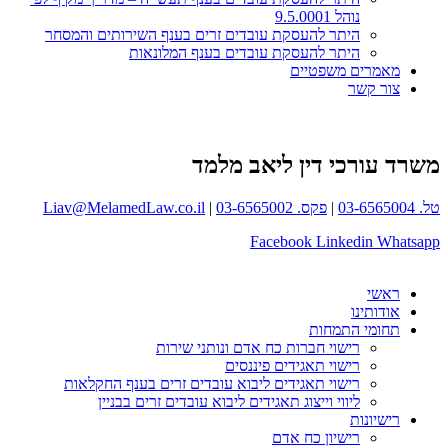
נוהל 9.5.0001
היתר להעסקת עובדים זרים בענף השירותים והמסחר
היתר להעסקת עובדים בענף המלונאות
מאמרים משפטיים
צור קשר
משרד עורכי דין ליאב מלמד
טל. 03-6565004
|
פקס. 03-6565002
|
Liav@MelamedLaw.co.il
Facebook
Linkedin
Whatsapp
ראשי
אודותינו
תחומי התמחות
רישוי חברות כח אדם ונותני שירות
רישוי תאגידים פיננסים
רישוי תאגידים ליבוא עובדים זרים בענף החקלאות
ליווי וייצוג תאגידים ליבוא עובדים זרים בבניין
רישיונות
רישיון כח אדם