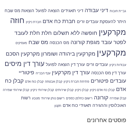
דיני עבודה
דיני תאגידים
הוצאה לפועל
הוצאות מס שבח
גביית חובות
חוזה
חברת כח אדם
היתר להעסקת עובדים זרים
חברת ניקיון
מקרקעין
חופשה ללא תשלום
חלת
חלת לעובד
לפטר עובד
מגפת קורונה
מס שבח
מס הכנסה
מעסיקים
מקרקעין
מקרקעין ביהודה ושומרון
מקרקעין הסכם
עורך דין מיסים
עובדים זרים
עורך דין הוצאה לפועל
עבודות ניקיון
עורך דין מקרקעין
פיטוריי
עורך דין מס הכנסה
ענף הבנייה
עובדים
פיטורים
קבלן כח
פתיחת חברת ניקיון
קבלן אבטחה
קבלן כוח אדם
אדם
קבלן כח אדם ניקיון
קבלן ניקיון
קבלן שירותים
קבלן שירותי ניקיון
קבלן שירותי שמירה
קורונה
רשות
קבלן שמירה
רישום כחלפן כספים
רישום נותן שירותי מטבע
האוכלוסין וההגירה
תאגידי כוח אדם
תקנון
פוסטים אחרונים