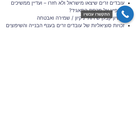
עובדים זרים שיצאו מישראל ולא חזרו – ועדיין ממשיכים
להופיע על מכסת התאגיד?
התקשרו עכשיו
רישיון קבלן שירותי ניקיון / שמירה ואבטחה
זכויות סוציאליות של עובדים זרים בענף הבנייה והשיפוצים
– 6 השנים הראשונות להעסקה
תביעות עובדים זרים: סיכונים משפטיים למעסיק מפס"ד
עדכני
ניהול סיכונים וגבייה בענף הבניין: המדריך המלא לתאגידי
כוח אדם
צרו איתנו קשר
שם מלא / שם חברה
כתובת דוא״ל
מס׳ נייד