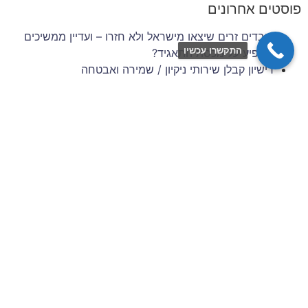
פוסטים אחרונים
עובדים זרים שיצאו מישראל ולא חזרו – ועדיין ממשיכים
התקשרו עכשיו
להופיע על מכסת התאגיד?
רישיון קבלן שירותי ניקיון / שמירה ואבטחה
זכויות סוציאליות של עובדים זרים בענף הבנייה והשיפוצים
– 6 השנים הראשונות להעסקה
תביעות עובדים זרים: סיכונים משפטיים למעסיק מפס"ד
עדכני
ניהול סיכונים וגבייה בענף הבניין: המדריך המלא לתאגידי
כוח אדם
צרו איתנו קשר
שם מלא / שם חברה
כתובת דוא״ל