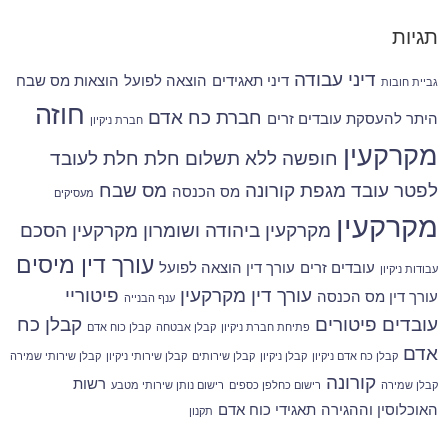
תגיות
דיני עבודה
דיני תאגידים
הוצאה לפועל
הוצאות מס שבח
גביית חובות
חוזה
חברת כח אדם
היתר להעסקת עובדים זרים
חברת ניקיון
מקרקעין
חופשה ללא תשלום
חלת
חלת לעובד
לפטר עובד
מגפת קורונה
מס שבח
מס הכנסה
מעסיקים
מקרקעין
מקרקעין ביהודה ושומרון
מקרקעין הסכם
עורך דין מיסים
עובדים זרים
עורך דין הוצאה לפועל
עבודות ניקיון
עורך דין מקרקעין
פיטוריי
עורך דין מס הכנסה
ענף הבנייה
עובדים
פיטורים
קבלן כח
פתיחת חברת ניקיון
קבלן אבטחה
קבלן כוח אדם
אדם
קבלן כח אדם ניקיון
קבלן ניקיון
קבלן שירותים
קבלן שירותי ניקיון
קבלן שירותי שמירה
קורונה
רשות
קבלן שמירה
רישום כחלפן כספים
רישום נותן שירותי מטבע
האוכלוסין וההגירה
תאגידי כוח אדם
תקנון