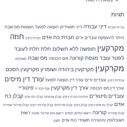
תגיות
דיני עבודה
דיני תאגידים
הוצאה לפועל
הוצאות מס שבח
גביית חובות
חוזה
חברת כח אדם
היתר להעסקת עובדים זרים
חברת ניקיון
מקרקעין
חופשה ללא תשלום
חלת
חלת לעובד
לפטר עובד
מגפת קורונה
מס שבח
מס הכנסה
מעסיקים
מקרקעין
מקרקעין ביהודה ושומרון
מקרקעין הסכם
עורך דין מיסים
עובדים זרים
עורך דין הוצאה לפועל
עבודות ניקיון
עורך דין מקרקעין
פיטוריי
עורך דין מס הכנסה
ענף הבנייה
עובדים
פיטורים
קבלן כח
פתיחת חברת ניקיון
קבלן אבטחה
קבלן כוח אדם
אדם
קבלן כח אדם ניקיון
קבלן ניקיון
קבלן שירותים
קבלן שירותי ניקיון
קבלן שירותי שמירה
קורונה
רשות
קבלן שמירה
רישום כחלפן כספים
רישום נותן שירותי מטבע
האוכלוסין וההגירה
תאגידי כוח אדם
תקנון