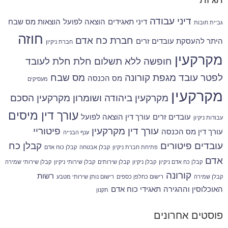
דיני עבודה
דיני תאגידים
הוצאה לפועל
הוצאות מס שבח
גביית חובות
חוזה
חברת כח אדם
היתר להעסקת עובדים זרים
חברת ניקיון
מקרקעין
חופשה ללא תשלום
חלת
חלת לעובד
לפטר עובד
מגפת קורונה
מס שבח
מס הכנסה
מעסיקים
מקרקעין
מקרקעין ביהודה ושומרון
מקרקעין הסכם
עורך דין מיסים
עובדים זרים
עורך דין הוצאה לפועל
עבודות ניקיון
עורך דין מקרקעין
פיטוריי
עורך דין מס הכנסה
ענף הבנייה
עובדים
פיטורים
קבלן כח
פתיחת חברת ניקיון
קבלן אבטחה
קבלן כוח אדם
אדם
קבלן כח אדם ניקיון
קבלן ניקיון
קבלן שירותים
קבלן שירותי ניקיון
קבלן שירותי שמירה
קורונה
רשות
קבלן שמירה
רישום כחלפן כספים
רישום נותן שירותי מטבע
האוכלוסין וההגירה
תאגידי כוח אדם
תקנון
פוסטים אחרונים