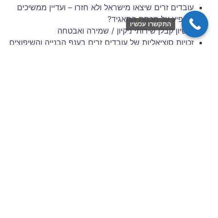
עובדים זרים שיצאו מישראל ולא חזרו – ועדיין ממשיכים
להופיע על מכסת התאגיד?
התקשרו עכשיו
רישיון קבלן שירותי ניקיון / שמירה ואבטחה
זכויות סוציאליות של עובדים זרים בענף הבנייה והשיפוצים
– 6 השנים הראשונות להעסקה
תביעות עובדים זרים: סיכונים משפטיים למעסיק מפס"ד
עדכני
ניהול סיכונים וגבייה בענף הבניין: המדריך המלא לתאגידי
כוח אדם
צרו איתנו קשר
שם מלא / שם חברה
כתובת דוא״ל
מס׳ נייד