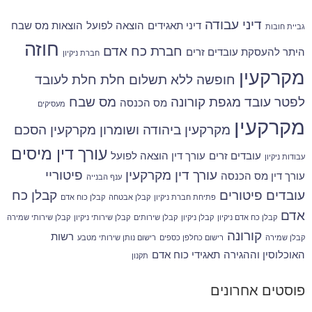
דיני עבודה
דיני תאגידים
הוצאה לפועל
הוצאות מס שבח
גביית חובות
חוזה
חברת כח אדם
היתר להעסקת עובדים זרים
חברת ניקיון
מקרקעין
חופשה ללא תשלום
חלת
חלת לעובד
לפטר עובד
מגפת קורונה
מס שבח
מס הכנסה
מעסיקים
מקרקעין
מקרקעין ביהודה ושומרון
מקרקעין הסכם
עורך דין מיסים
עובדים זרים
עורך דין הוצאה לפועל
עבודות ניקיון
עורך דין מקרקעין
פיטוריי
עורך דין מס הכנסה
ענף הבנייה
עובדים
פיטורים
קבלן כח
פתיחת חברת ניקיון
קבלן אבטחה
קבלן כוח אדם
אדם
קבלן כח אדם ניקיון
קבלן ניקיון
קבלן שירותים
קבלן שירותי ניקיון
קבלן שירותי שמירה
קורונה
רשות
קבלן שמירה
רישום כחלפן כספים
רישום נותן שירותי מטבע
האוכלוסין וההגירה
תאגידי כוח אדם
תקנון
פוסטים אחרונים