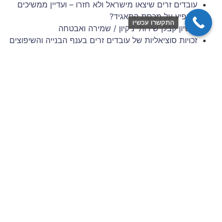
עובדים זרים שיצאו מישראל ולא חזרו – ועדיין ממשיכים
להופיע על מכסת התאגיד?
התקשרו עכשיו
רישיון קבלן שירותי ניקיון / שמירה ואבטחה
זכויות סוציאליות של עובדים זרים בענף הבנייה והשיפוצים
– 6 השנים הראשונות להעסקה
תביעות עובדים זרים: סיכונים משפטיים למעסיק מפס"ד
עדכני
ניהול סיכונים וגבייה בענף הבניין: המדריך המלא לתאגידי
כוח אדם
צרו איתנו קשר
שם מלא / שם חברה
כתובת דוא״ל
מס׳ נייד