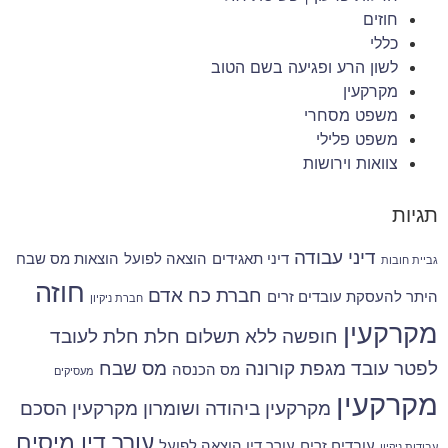
חוזים
כללי
לשון הרע ופגיעה בשם הטוב
מקרקעין
משפט מסחרי
משפט פלילי
צוואות וירושות
תגיות
דיני עבודה
דיני תאגידים
הוצאה לפועל
הוצאות מס שבח
גביית חובות
חוזה
חברת כח אדם
היתר להעסקת עובדים זרים
חברת ניקיון
מקרקעין
חופשה ללא תשלום
חלת
חלת לעובד
לפטר עובד
מגפת קורונה
מס שבח
מס הכנסה
מעסיקים
מקרקעין
מקרקעין ביהודה ושומרון
מקרקעין הסכם
עורך דין מיסים
עובדים זרים
עורך דין הוצאה לפועל
עבודות ניקיון