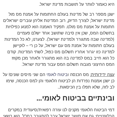
היא כאמור לוותר על תושבות מדינת ישראל.
ישנן מספר רב של מדינות בעולם החתומות על אמנת מס מול
מדינת ישראל; לצורך הדיוק, רוב המדינות אליהן עוברים ישראלים
חתומות על אמנת מס מולנו. תפקיד האמנה הוא למנוע כפילויות
בתשלום המס, שכן אין סיבה שתושב אחד ישלם פעמיים
(למדינה שבה מתגורר ולמדינת ישראל). לצערנו, לא כל המדינות
בעולם חתומות על אמנת מס עם ישראל, על כן רי – לוקיישן
למדינה כזו יגרור אחריו תשלום מס כפול, לשתי המדינות. קודם
כל הוא חייב במס למדינה בה הוא מתגורר ולאחר מכן מקוזז
המס החיצוני מגבוה תשלום המס עבור מדינת ישראל.
עצה ידידותית:
מס הכנסה ו
ביטוח לאומי
הם שני מיסים שונים! על
כן ישנן אמנות נפרדות הן לביטוח הלאומי והן למס הכנסה, שימו
לב לזה, שלא תפלו בין הכיסאות..
ובינתיים בביטוח לאומי…
דמי הביטוח הלאומי מקנים לנו עזרה רפואית/סיעודית במקרים
הרלוונטיים; גם אם תושב ישראל עבר להתגורר בחו"ל, הוא רשאי