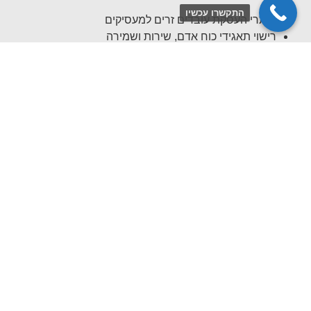
התקשרו עכשיו
היתרי העסקת עובדים זרים למעסיקים
רישוי תאגידי כוח אדם, שירות ושמירה
רישוי פיננסי ושירותי אשראי
דיני עבודה למעסיקים
משפט מסחרי, חוזים וליטיגציה
נוטריון