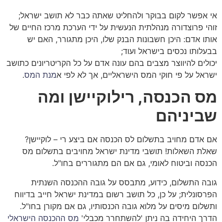
אי אפשר לקום בבוקר ולהחליט שאתה כבר לא תושב ישראל;
זוהי פרוצדורה מנהלתית הנעשית על ידי הערכת מרכז החיים של
אותו אדם: היכן חשבונות הבנק שלו, היכן מתגורר, האם יש
בבעלותו נכסים בישראל ועוד;
יכולים להיווצר מצבים בהם עונה אדם על כל הקריטריונים כתושב
ישראל על פי חוקי המס הישראליים, אך לא לפי א
מנת המס
.
מס הכנסה, רילוקיישן ומה
שביניהם
אם אדם מחויב בתשלום לס הכנסה אם ביצע רי – לוקיישן?
שאלת השאלות! תושבי מדינת ישראל מחויבים בתשלום מס
הכנסה וביטוח לאומי, גם אם הם מתגוררים בחו"ל.
גובה התשלום, כידוע, מתבסס על גובה ההכנסה השנתית
הפרסונלית; על כן, כל תושב רשום במדינת ישראל חייב בדיווח
ותשלום מיסים על מלוא גובה הכנסותיו, גם אם מקורן בחו"ל.
הדרך היחידה בה ניתן 'להשתחרר מכבלי'
מס ההכנסה הישראלי