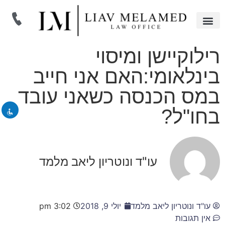
תחומי התמחות
מאמרים משפטיים
רילוקיישן ומיסוי
השבת את ההבזקים
visibility_off
בינלאומי:האם אני חייב
סמן כותרות
title
במס הכנסה כשאני עובד
זום (הקטנה)
zoom_out
זום (הגדלה)
בחו"ל?
zoom_in
הקטנת גופן
remove_circle_outline
הגדלת גופן
add_circle_outline
עו"ד ונוטריון ליאב מלמד
גופן קריא
spellcheck
ניגודיות בהירה
brightness_high
ניגודיות כהה
brightness_low
עו"ד ונוטריון ליאב מלמד
יולי 9, 2018
3:02 pm
הוסף קו תחתון לקישורים
format_underlined
אין תגובות