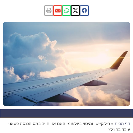
סמן קישורים
font_download
לאפס
cached
את
השארת משוב
כל
האפשרויות
הצהרת נגישות
דף הבית
»
רילוקיישן ומיסוי בינלאומי:האם אני חייב במס הכנסה כשאני
עובד בחו"ל?