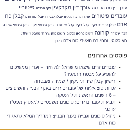
עורך דין מקרקעין
פיטוריי
עורך דין מס הכנסה
ענף הבנייה
עובדים
פיטורים
קבלן כח
פתיחת חברת ניקיון
קבלן אבטחה
קבלן כוח אדם
אדם
קבלן כח אדם ניקיון
קבלן ניקיון
קבלן שירותים
קבלן שירותי ניקיון
קבלן שירותי שמירה
קורונה
רשות
קבלן שמירה
רישום כחלפן כספים
רישום נותן שירותי מטבע
האוכלוסין וההגירה
תאגידי כוח אדם
תקנון
פוסטים אחרונים
עובדים זרים שיצאו מישראל ולא חזרו – ועדיין ממשיכים
להופיע על מכסת התאגיד?
רישיון קבלן שירותי ניקיון / שמירה ואבטחה
זכויות סוציאליות של עובדים זרים בענף הבנייה והשיפוצים
– 6 השנים הראשונות להעסקה
תביעות עובדים זרים: סיכונים משפטיים למעסיק מפס"ד
עדכני
ניהול סיכונים וגבייה בענף הבניין: המדריך המלא לתאגידי
כוח אדם