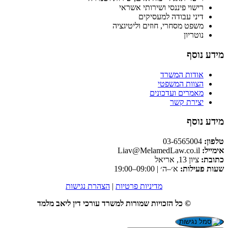
רישוי פיננסי ושירותי אשראי
דיני עבודה למעסיקים
משפט מסחרי, חוזים וליטיגציה
נוטריון
מידע נוסף
אודות המשרד
הצוות המשפטי
מאמרים ועדכונים
יצירת קשר
מידע נוסף
טלפון:
03-6565004
אימייל:
Liav@MelamedLaw.co.il
כתובת:
ציון 13, אריאל
שעות פעילות:
א׳–ה׳ | 09:00–19:00
מדיניות פרטיות
|
הצהרת נגישות
© כל הזכויות שמורות למשרד עורכי דין ליאב מלמד