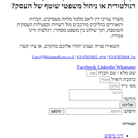
רגולטורית או ניהול משפטי שוטף של העסק?
משרד עורכי דין ליאב מלמד מלווה מעסיקים, חברות
ותאגידים בהליכים מורכבים מול רשויות ובפעילות העסקית
השוטפת, תוך שילוב בין משפט מסחרי, רגולציה ודיני
עבודה.
השאירו פנייה ונצגינו יחזרו אליכם בהקדם, או צרו קשר:
טל. 03-6565004
|
פקס. 03-6565002
|
Liav@MelamedLaw.co.il
Facebook
Linkedin
Whatsapp
שם מלא / שם חברה
כתובת דוא״ל
מס׳ נייד
הודעה
שליחה
חיפוש:
קטגוריות
דיני מיסים