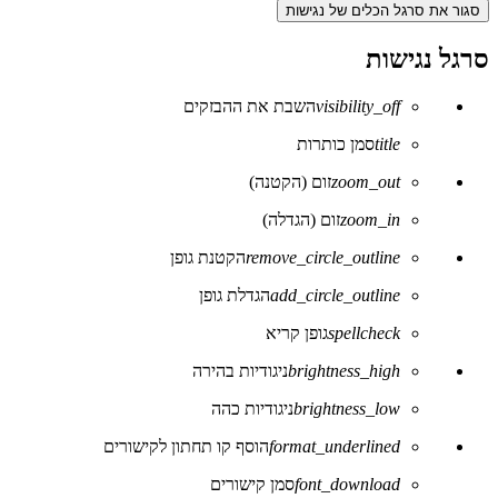
סגור את סרגל הכלים של נגישות
סרגל נגישות
visibility_off
השבת את ההבזקים
title
סמן כותרות
zoom_out
זום (הקטנה)
zoom_in
זום (הגדלה)
remove_circle_outline
הקטנת גופן
add_circle_outline
הגדלת גופן
spellcheck
גופן קריא
brightness_high
ניגודיות בהירה
brightness_low
ניגודיות כהה
format_underlined
הוסף קו תחתון לקישורים
font_download
סמן קישורים