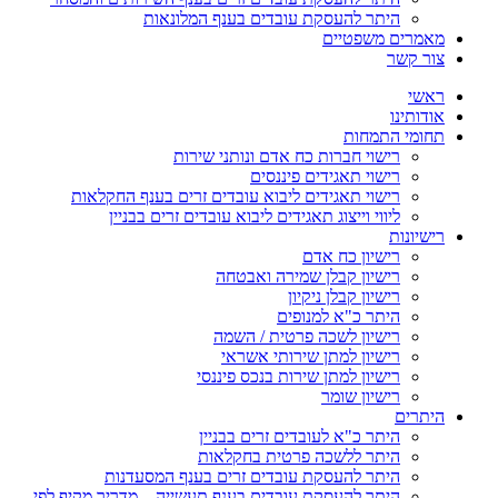
היתר להעסקת עובדים בענף המלונאות
מאמרים משפטיים
צור קשר
ראשי
אודותינו
תחומי התמחות
רישוי חברות כח אדם ונותני שירות
רישוי תאגידים פיננסים
רישוי תאגידים ליבוא עובדים זרים בענף החקלאות
ליווי וייצוג תאגידים ליבוא עובדים זרים בבניין
רישיונות
רישיון כח אדם
רישיון קבלן שמירה ואבטחה
רישיון קבלן ניקיון
היתר כ"א למנופים
רישיון לשכה פרטית / השמה
רישיון למתן שירותי אשראי
רישיון למתן שירות בנכס פיננסי
רישיון שומר
היתרים
היתר כ"א לעובדים זרים בבניין
היתר ללשכה פרטית בחקלאות
היתר להעסקת עובדים זרים בענף המסעדנות
היתר להעסקת עובדים בענף תעשייה – מדריך מקיף לפי