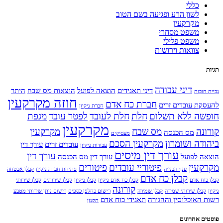
כללי
לשון הרע ופגיעה בשם הטוב
מקרקעין
משפט מסחרי
משפט פלילי
צוואות וירושות
תגיות
דיני עבודה
דיני תאגידים
הוצאה לפועל
הוצאות מס שבח
היתר
גביית חובות
חוזה מקרקעין
חברת כח אדם
להעסקת עובדים זרים
חברת ניקיון
חופשה ללא תשלום
חלת
חלת לעובד
לפטר עובד
מגפת
מקרקעין
קורונה
מס שבח
מקרקעין
מס הכנסה
מעסיקים
ביהודה ושומרון
מקרקעין הסכם
עובדים זרים
עורך דין
עבודות ניקיון
עורך דין מיסים
עורך דין
הוצאה לפועל
עורך דין מס הכנסה
מקרקעין
פיטוריי עובדים
פיטורים
ענף הבנייה
פתיחת חברת ניקיון
קבלן אבטחה
קבלן כח אדם
קבלן כוח אדם
קבלן כח אדם ניקיון
קבלן ניקיון
קבלן שירותים
קבלן שירותי
קורונה
ניקיון
קבלן שירותי שמירה
קבלן שמירה
רישום כחלפן כספים
רישום נותן שירותי מטבע
רשות האוכלוסין וההגירה
תאגידי כוח אדם
תקנון
פוסטים אחרונים