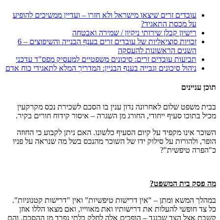
עובדים זרים שיצאו מישראל ולא חזרו – ועדיין ממשיכים להופיע
על מכסת התאגיד?
רישיון קבלן שירותי ניקיון / שמירה ואבטחה
זכויות סוציאליות של עובדים זרים בענף הבנייה והשיפוצים – 6
השנים הראשונות להעסקה
תביעות עובדים זרים: סיכונים משפטיים למעסיק מפס"ד עדכני
ניהול סיכונים וגבייה בענף הבניין: המדריך המלא לתאגידי כוח אדם
תוכן עניינים
בבית משפט שלום לאחרונה נדון ענין בו הסכם לשכירת נכס מקרקעין
מכיל בתוכו סעיף ייחודי, החורג מן השגרה – איסור קידוח חורים בקיר.
השוכר אינו מקפיד על קיום הסעיף כלשונו. האם ניתן לקבוע כי החוזה
הופר, ולהורות על סילוק ידו של השוכר מהנכס בשל מה שנראה על פניו
כ"הפרה טיפשית"?
מה פסק בית המשפט?
במהלך המשא ומתן – "אין דרישות טיפשיות" ואין "דרישות קטנוניות".
כל צד חופשי להעלות את דרישותיו ואת מאווייו, ואם מצאו הללו אוזן
קשבת אצל הצד שכנגד – הופכים אלה לחלק בלתי נפרד מן ההסכם, והם