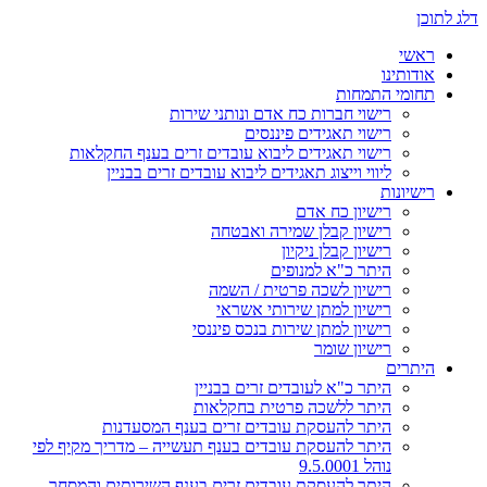
דלג לתוכן
ראשי
אודותינו
תחומי התמחות
רישוי חברות כח אדם ונותני שירות
רישוי תאגידים פיננסים
רישוי תאגידים ליבוא עובדים זרים בענף החקלאות
ליווי וייצוג תאגידים ליבוא עובדים זרים בבניין
רישיונות
רישיון כח אדם
רישיון קבלן שמירה ואבטחה
רישיון קבלן ניקיון
היתר כ"א למנופים
רישיון לשכה פרטית / השמה
רישיון למתן שירותי אשראי
רישיון למתן שירות בנכס פיננסי
רישיון שומר
היתרים
היתר כ"א לעובדים זרים בבניין
היתר ללשכה פרטית בחקלאות
היתר להעסקת עובדים זרים בענף המסעדנות
היתר להעסקת עובדים בענף תעשייה – מדריך מקיף לפי
נוהל 9.5.0001
היתר להעסקת עובדים זרים בענף השירותים והמסחר