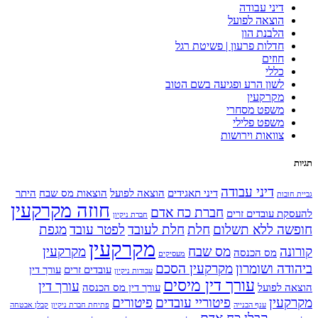
דיני עבודה
הוצאה לפועל
הלבנת הון
חדלות פרעון | פשיטת רגל
חוזים
כללי
לשון הרע ופגיעה בשם הטוב
מקרקעין
משפט מסחרי
משפט פלילי
צוואות וירושות
תגיות
דיני עבודה
דיני תאגידים
הוצאה לפועל
הוצאות מס שבח
היתר
גביית חובות
חוזה מקרקעין
חברת כח אדם
להעסקת עובדים זרים
חברת ניקיון
חופשה ללא תשלום
חלת
חלת לעובד
לפטר עובד
מגפת
מקרקעין
קורונה
מס שבח
מקרקעין
מס הכנסה
מעסיקים
ביהודה ושומרון
מקרקעין הסכם
עובדים זרים
עורך דין
עבודות ניקיון
עורך דין מיסים
עורך דין
הוצאה לפועל
עורך דין מס הכנסה
מקרקעין
פיטוריי עובדים
פיטורים
ענף הבנייה
פתיחת חברת ניקיון
קבלן אבטחה