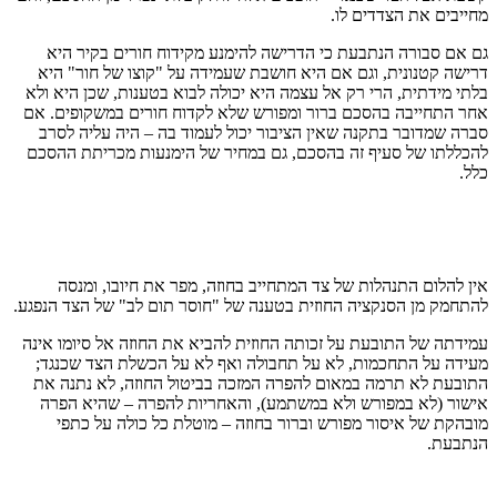
מחייבים את הצדדים לו.
גם אם סבורה הנתבעת כי הדרישה להימנע מקידוח חורים בקיר היא
דרישה קטנונית, וגם אם היא חושבת שעמידה על "קוצו של חור" היא
בלתי מידתית, הרי רק אל עצמה היא יכולה לבוא בטענות, שכן היא ולא
אחר התחייבה בהסכם ברור ומפורש שלא לקדוח חורים במשקופים. אם
סברה שמדובר בתקנה שאין הציבור יכול לעמוד בה – היה עליה לסרב
להכללתו של סעיף זה בהסכם, גם במחיר של הימנעות מכריתת ההסכם
כלל.
אין להלום התנהלות של צד המתחייב בחוזה, מפר את חיובו, ומנסה
להתחמק מן הסנקציה החוזית בטענה של "חוסר תום לב" של הצד הנפגע.
עמידתה של התובעת על זכותה החוזית להביא את החוזה אל סיומו אינה
מעידה על התחכמות, לא על תחבולה ואף לא על הכשלת הצד שכנגד;
התובעת לא תרמה במאום להפרה המזכה בביטול החוזה, לא נתנה את
אישור (לא במפורש ולא במשתמע), והאחריות להפרה – שהיא הפרה
מובהקת של איסור מפורש וברור בחוזה – מוטלת כל כולה על כתפי
הנתבעת.