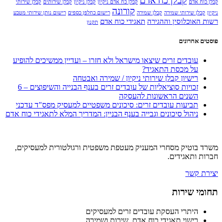
קבלן כח אדם
קבלן כוח אדם
קבלן כח אדם ניקיון
קבלן ניקיון
קבלן שירותים
קבלן שירותי
קורונה
ניקיון
קבלן שירותי שמירה
קבלן שמירה
רישום כחלפן כספים
רישום נותן שירותי מטבע
רשות האוכלוסין וההגירה
תאגידי כוח אדם
תקנון
פוסטים אחרונים
עובדים זרים שיצאו מישראל ולא חזרו – ועדיין ממשיכים להופיע
על מכסת התאגיד?
רישיון קבלן שירותי ניקיון / שמירה ואבטחה
זכויות סוציאליות של עובדים זרים בענף הבנייה והשיפוצים – 6
השנים הראשונות להעסקה
תביעות עובדים זרים: סיכונים משפטיים למעסיק מפס"ד עדכני
ניהול סיכונים וגבייה בענף הבניין: המדריך המלא לתאגידי כוח אדם
משרד בוטיק מסחרי המעניק מעטפת משפטית ורגולטורית למעסיקים,
חברות ותאגידים.
יצירת קשר
תחומי שירות
היתרי העסקת עובדים זרים למעסיקים
רישוי תאגידי כוח אדם, שירות ושמירה