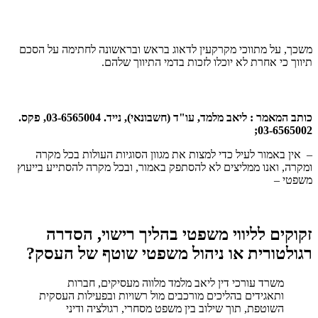
משכך, על מתווכי מקרקעין לדאוג בראש ובראשונה לחתימה על הסכם
תיווך כי אחרת לא יוכלו לזכות בדמי התיווך שלהם.
כותב המאמר : ליאב מלמד, עו"ד (חשבונאי), נייד. 03-6565004, פקס.
03-6565002;
– אין באמור לעיל כדי למצות את מגוון הסוגיות העולות בכל מקרה
ומקרה, ואנו ממליצים לא להסתפק באמור, ובכל מקרה להסתייע בייעוץ
משפטי –
זקוקים לליווי משפטי בהליך רישוי, הסדרה
רגולטורית או ניהול משפטי שוטף של העסק?
משרד עורכי דין ליאב מלמד מלווה מעסיקים, חברות
ותאגידים בהליכים מורכבים מול רשויות ובפעילות העסקית
השוטפת, תוך שילוב בין משפט מסחרי, רגולציה ודיני