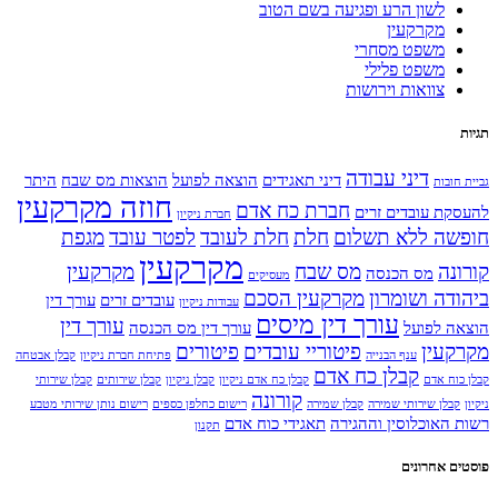
לשון הרע ופגיעה בשם הטוב
מקרקעין
משפט מסחרי
משפט פלילי
צוואות וירושות
תגיות
דיני עבודה
דיני תאגידים
הוצאה לפועל
הוצאות מס שבח
היתר
גביית חובות
חוזה מקרקעין
חברת כח אדם
להעסקת עובדים זרים
חברת ניקיון
חופשה ללא תשלום
חלת
חלת לעובד
לפטר עובד
מגפת
מקרקעין
קורונה
מס שבח
מקרקעין
מס הכנסה
מעסיקים
ביהודה ושומרון
מקרקעין הסכם
עובדים זרים
עורך דין
עבודות ניקיון
עורך דין מיסים
עורך דין
הוצאה לפועל
עורך דין מס הכנסה
מקרקעין
פיטוריי עובדים
פיטורים
ענף הבנייה
פתיחת חברת ניקיון
קבלן אבטחה
קבלן כח אדם
קבלן כוח אדם
קבלן כח אדם ניקיון
קבלן ניקיון
קבלן שירותים
קבלן שירותי
קורונה
ניקיון
קבלן שירותי שמירה
קבלן שמירה
רישום כחלפן כספים
רישום נותן שירותי מטבע
רשות האוכלוסין וההגירה
תאגידי כוח אדם
תקנון
פוסטים אחרונים