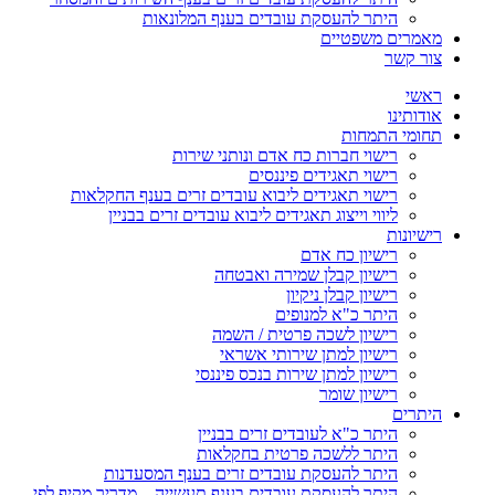
היתר להעסקת עובדים בענף המלונאות
מאמרים משפטיים
צור קשר
ראשי
אודותינו
תחומי התמחות
רישוי חברות כח אדם ונותני שירות
רישוי תאגידים פיננסים
רישוי תאגידים ליבוא עובדים זרים בענף החקלאות
ליווי וייצוג תאגידים ליבוא עובדים זרים בבניין
רישיונות
רישיון כח אדם
רישיון קבלן שמירה ואבטחה
רישיון קבלן ניקיון
היתר כ"א למנופים
רישיון לשכה פרטית / השמה
רישיון למתן שירותי אשראי
רישיון למתן שירות בנכס פיננסי
רישיון שומר
היתרים
היתר כ"א לעובדים זרים בבניין
היתר ללשכה פרטית בחקלאות
היתר להעסקת עובדים זרים בענף המסעדנות
היתר להעסקת עובדים בענף תעשייה – מדריך מקיף לפי