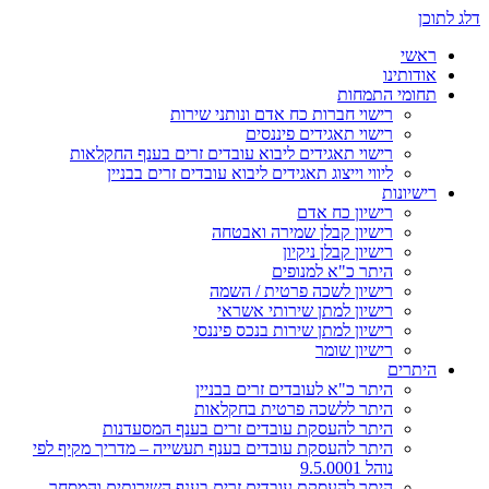
דלג לתוכן
ראשי
אודותינו
תחומי התמחות
רישוי חברות כח אדם ונותני שירות
רישוי תאגידים פיננסים
רישוי תאגידים ליבוא עובדים זרים בענף החקלאות
ליווי וייצוג תאגידים ליבוא עובדים זרים בבניין
רישיונות
רישיון כח אדם
רישיון קבלן שמירה ואבטחה
רישיון קבלן ניקיון
היתר כ"א למנופים
רישיון לשכה פרטית / השמה
רישיון למתן שירותי אשראי
רישיון למתן שירות בנכס פיננסי
רישיון שומר
היתרים
היתר כ"א לעובדים זרים בבניין
היתר ללשכה פרטית בחקלאות
היתר להעסקת עובדים זרים בענף המסעדנות
היתר להעסקת עובדים בענף תעשייה – מדריך מקיף לפי
נוהל 9.5.0001
היתר להעסקת עובדים זרים בענף השירותים והמסחר