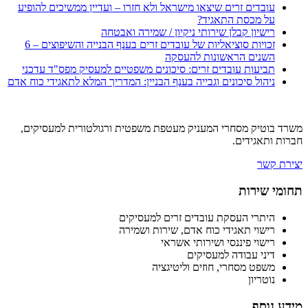
עובדים זרים שיצאו מישראל ולא חזרו – ועדיין ממשיכים להופיע
על מכסת התאגיד?
רישיון קבלן שירותי ניקיון / שמירה ואבטחה
זכויות סוציאליות של עובדים זרים בענף הבנייה והשיפוצים – 6
השנים הראשונות להעסקה
תביעות עובדים זרים: סיכונים משפטיים למעסיק מפס"ד עדכני
ניהול סיכונים וגבייה בענף הבניין: המדריך המלא לתאגידי כוח אדם
משרד בוטיק מסחרי המעניק מעטפת משפטית ורגולטורית למעסיקים,
חברות ותאגידים.
יצירת קשר
תחומי שירות
היתרי העסקת עובדים זרים למעסיקים
רישוי תאגידי כוח אדם, שירות ושמירה
רישוי פיננסי ושירותי אשראי
דיני עבודה למעסיקים
משפט מסחרי, חוזים וליטיגציה
נוטריון
מידע נוסף