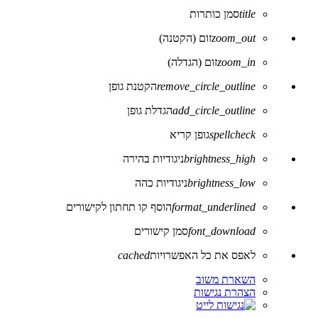
title
סמן כותרות
zoom_out
זום (הקטנה)
zoom_in
זום (הגדלה)
remove_circle_outline
הקטנת גופן
add_circle_outline
הגדלת גופן
spellcheck
גופן קריא
brightness_high
ניגודיות בהירה
brightness_low
ניגודיות כהה
format_underlined
הוסף קו תחתון לקישורים
font_download
סמן קישורים
לאפס את כל האפשרויות
cached
השארת משוב
הצהרת נגישות