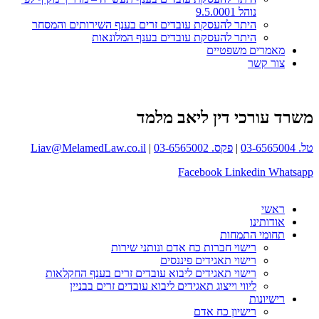
נוהל 9.5.0001
היתר להעסקת עובדים זרים בענף השירותים והמסחר
היתר להעסקת עובדים בענף המלונאות
מאמרים משפטיים
צור קשר
משרד עורכי דין ליאב מלמד
טל. 03-6565004
|
פקס. 03-6565002
|
Liav@MelamedLaw.co.il
Facebook
Linkedin
Whatsapp
ראשי
אודותינו
תחומי התמחות
רישוי חברות כח אדם ונותני שירות
רישוי תאגידים פיננסים
רישוי תאגידים ליבוא עובדים זרים בענף החקלאות
ליווי וייצוג תאגידים ליבוא עובדים זרים בבניין
רישיונות
רישיון כח אדם