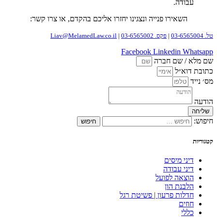
עבודה.
השאירו פנייה ונצגינו יחזרו אליכם בהקדם, או צרו קשר:
טל. 03-6565004
|
פקס. 03-6565002
|
Liav@MelamedLaw.co.il
Facebook
Linkedin
Whatsapp
שם מלא / שם חברה
כתובת דוא״ל
מס׳ נייד
הודעה
שליחה
חיפוש:
קטגוריות
דיני מיסים
דיני עבודה
הוצאה לפועל
הלבנת הון
חדלות פרעון | פשיטת רגל
חוזים
כללי