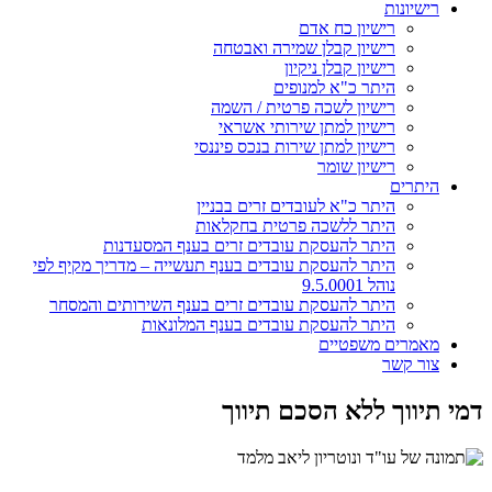
רישיונות
רישיון כח אדם
רישיון קבלן שמירה ואבטחה
רישיון קבלן ניקיון
היתר כ"א למנופים
רישיון לשכה פרטית / השמה
רישיון למתן שירותי אשראי
רישיון למתן שירות בנכס פיננסי
רישיון שומר
היתרים
היתר כ"א לעובדים זרים בבניין
היתר ללשכה פרטית בחקלאות
היתר להעסקת עובדים זרים בענף המסעדנות
היתר להעסקת עובדים בענף תעשייה – מדריך מקיף לפי
נוהל 9.5.0001
היתר להעסקת עובדים זרים בענף השירותים והמסחר
היתר להעסקת עובדים בענף המלונאות
מאמרים משפטיים
צור קשר
דמי תיווך ללא הסכם תיווך