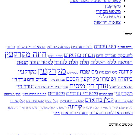
לשון הרע ופגיעה בשם הטוב
מקרקעין
משפט מסחרי
משפט פלילי
צוואות וירושות
תגיות
דיני עבודה
דיני תאגידים
הוצאה לפועל
הוצאות מס שבח
היתר
גביית חובות
חוזה מקרקעין
חברת כח אדם
להעסקת עובדים זרים
חברת ניקיון
חופשה ללא תשלום
חלת
חלת לעובד
לפטר עובד
מגפת
מקרקעין
קורונה
מס שבח
מקרקעין
מס הכנסה
מעסיקים
ביהודה ושומרון
מקרקעין הסכם
עובדים זרים
עורך דין
עבודות ניקיון
עורך דין מיסים
עורך דין
הוצאה לפועל
עורך דין מס הכנסה
מקרקעין
פיטוריי עובדים
פיטורים
ענף הבנייה
פתיחת חברת ניקיון
קבלן אבטחה
קבלן כח אדם
קבלן כוח אדם
קבלן כח אדם ניקיון
קבלן ניקיון
קבלן שירותים
קבלן שירותי
קורונה
ניקיון
קבלן שירותי שמירה
קבלן שמירה
רישום כחלפן כספים
רישום נותן שירותי מטבע
רשות האוכלוסין וההגירה
תאגידי כוח אדם
תקנון
פוסטים אחרונים