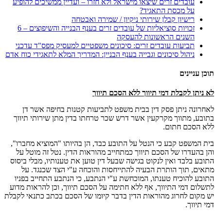
עובדים זרים שיצאו מישראל ולא חזרו – ועדיין ממשיכים להופיע
על מכסת התאגיד?
רישיון קבלן שירותי ניקיון / שמירה ואבטחה
זכויות סוציאליות של עובדים זרים בענף הבנייה והשיפוצים – 6
השנים הראשונות להעסקה
תביעות עובדים זרים: סיכונים משפטיים למעסיק מפס"ד עדכני
ניהול סיכונים וגבייה בענף הבניין: המדריך המלא לתאגידי כוח אדם
תוכן עניינים
לא ניתן לקבלת דמי תיווך ללא הסכם תיווך
לאחרונה ניתן פסק דין בבית משפט לתביעות קטנות בחיפה אשר דן
בתובע, מתווך מקרקעין אשר דרש שכר טרחתו בדין מתן שירותי תיווך
ללא הסכם חתום.
בית המשפט קבע כי הנטל על התובע כבד, הן בהיותו "המוציא מחברו",
והן בהעדרו של הסכם תיווך כמתחייב מהוראות הדין. נטל זה מוטל על
התובע בלבד ואין לנקוט בגישה שבעל דין טוען את טענותיו, מבלי ביסוס
מתאים, תוך הותרת הבעיה להתייחסות והוכחה ע"י הצד שכנגד. על
התובע להוכיח טענתו, המוכחשת ע"י הנתבע, כי הנתבע התחייב בפניו
לתשלום דמי התיווך, אף ללא חתימה על הסכם תיווך, וכן להראות מדוע
יש מקום לחרוג מהוראות הדין בדבר קיומו של הסכם בכתב כתנאי לקבלת
דמי תיווך.